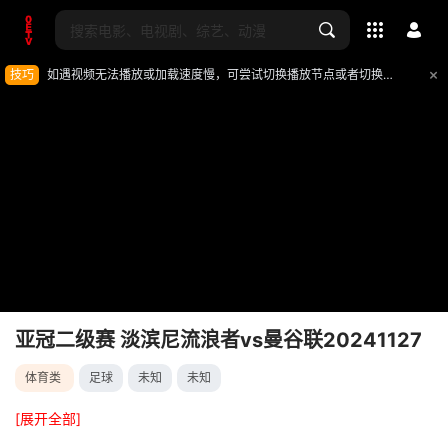
全部影片
技巧
如遇视频无法播放或加载速度慢，可尝试切换播放节点或者切换解析
亚冠二级赛 淡滨尼流浪者vs曼谷联20241127
体育类
足球
未知
未知
影片报错
[展开全部]
如遇无法播放请提交给我们