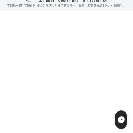
MAP
RSS
Baidu
Google
Bing
so
Sogou
SM
雷，這次他化身AI
加哥盛装舞会之
间感情不断地变
本站所有内容均来自互联网分享站点所提供的公开引用资源，未提供资源上传、存储服务。
人工智能潛入電影
前，追回一件在她
化，从心碎争执、
世界，評論最新爛
当班期间失踪的标
失恋痛苦直到重新
片《人魚愛上我》
志性时尚珍品。
恋爱，不断重复纠
主創背後的真實故
缠在一起。这是属
事⋯ 潦倒編劇樂與
于一个只看着一个
母相依為命，偶爾
女人的「纯情男
在網上認識十分欣
子」（金英光
賞樂作品的神秘少
饰），以及猜不透
女
内心想法的「初