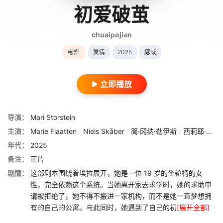
初爱破茧
chuaipojian
电影
爱情
2025
挪威
立即播放
导演：
Mari Storstein
主演：
Marie Flaatten
/
Niels Skåber
/
简·冈纳·勒伊斯
/
西莉耶·布雷维克
年代：
2025
备注：
正片
剧情：
这部剧本围绕着埃拉展开，她是一位 19 岁的坐轮椅的女
性，完全依赖这个系统。当她离开家去求学时，她的求助申
请被拒绝了，她不得不搬进一家机构，而不是她一直梦想拥
有的自己的公寓。与此同时，她遇到了自己的初
[展开全部]