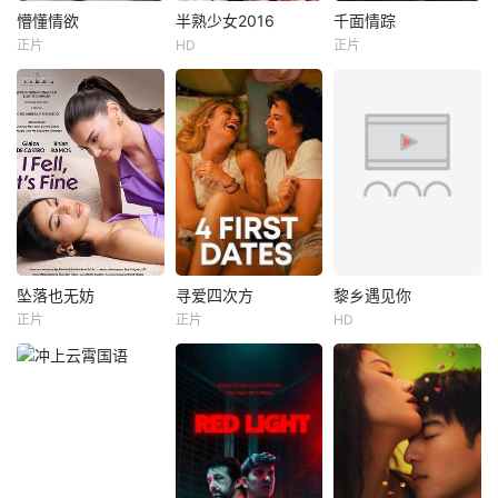
懵懂情欲
半熟少女2016
千面情踪
懵懂情欲
半熟少女2016
千面情踪
正片
HD
正片
Karoline Hamm
黄灿灿
敖犬
Hannah Reji Koshy
Kalesh Ramanand
南笙
The story centres
一场燃气爆炸后，
on teenager Selm
半熟，是对青
妮蒂娅失去了部分
a, eager to move
春期最合理的定
记忆，男友迈克尔
on from a fracture
义，它是梦开始的
也随之失踪。更诡
d friendship. She
地方，没有深思熟
异的是，从医院醒
meets Johan,
虑，只有最单纯的
来的她发现，身边
坚定，然而，在这
每一个男人竟都长
个充满意外的年
着迈克尔的脸。医
纪，未来似乎变得
生认为这是创伤留
很具体，又有着无
下的后遗症，可随
坠落也无妨
寻爱四次方
黎乡遇见你
坠落也无妨
寻爱四次方
黎乡遇见你
限的可能性。这个
着陌生人闯入、旧
正片
正片
HD
Glaiza De Castro
Rhian Ramos
Hilary Boyce
Jordyn Grubisic
周路
陈雅静
故事里有女汉子与
日画作浮现、越来
Rachel Levin
乐轩
呆萌校草的啼笑初
越多地疑
安妮是一家疗养度
恋，有四朵姐
假村的老板，向来
寻找完美婚礼日期
邱启辰三兄弟机缘
对人处处设防。当
的过程，扎拉经历
巧合来到海南黎族
她遇见那位名叫奇
了一连串的冒险
红山村，对美若天
克斯的脱俗女子
——并走向了她未
仙的黎族姑娘阿雅
后，原本被牢牢掌
曾预料的爱情。
一见钟情。为博得