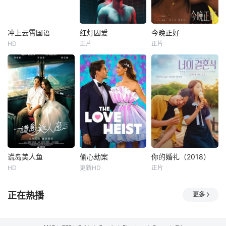
控的生活，开始以
阿雅的欢心，三人
一种最治愈的方式
绞尽脑汁却闹出了
分崩离析。
一出又一出让人啼
笑皆非的闹剧。为
冲上云霄国语
红灯囚爱
今晚正好
冲上云霄国语
红灯囚爱
今晚正好
表决心，邱启辰三
HD
正片
正片
古天乐
郑秀文
未知
马思纯
陈昊森
兄弟正式踏上黎乡
吴镇宇
张艺凡
创业之路，希望带
两个陌生人在昏暗
领黎族村
翱翔蓝天的飞机
密室中醒来，神志
限定一夜的关系，
上，承载着多少人
不清，记忆空白。
能进展到哪一步？
的爱恋梦想。富家
无路可逃，不知被
一段关系从见色起
公子哥Branson张
谁囚禁，唯一的依
意开始，天亮之前
春亮（古天乐饰）
靠只有彼此。恐惧
却发现自己真心失
以CEO身份接手了
与猜疑层层叠加，
守。设计师徐秋
老爸的天颂航空，
两人之间却悄然滋
（马思纯 饰）意外
而他在飞机上重逢
生出一种微妙而危
邂逅了作家陈宇宙
前任女友潘家诗
险的纽带——信
（陈昊森 饰）。夜
谎岛美人鱼
偷心劫案
你的婚礼（2018）
谎岛美人鱼
偷心劫案
你的婚礼（2018）
（佘诗曼饰）。他
任、欲望与掌控在
色下，这对都市男
HD
更新HD
正片
温碧霞
禾浩辰
皮特·波特
琳德西·冯塞卡
金英光
朴宝英
们若即若离，时远
狭小空间中不断角
女穿行于北京的街
归亚蕾
米歇尔·布雷津斯基
姜其永
时近。打扮入时出
力。这里既
头巷尾，他们一边
正在热播
更多
位的
清醒
知名電影評論網紅
明星造型师凯莉必
高中时年少懵懂的
古馬木一直在網上
须与酒店安保主管
纯纯爱恋，经过长
做評論為大家排
米尔斯联手，在芝
达十年的磨合，期