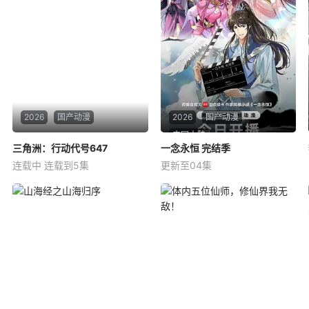
2026
国产动漫
2026
国产动漫
中国大陆
三角洲：行动代号647
三角洲：行动代号647
一念永恒 完结季
一念永恒 完结季
连载中 连载到5集
更新至04集
钢蛋
张翠
东风
马正阳
在射击游戏《三角洲》中，NP
&nbsp;&nbsp;&nbsp;&nbsp;&
C小兵647意外觉醒了自我意
nbsp;&nbsp;&nbsp;&nbsp;为
识。他爱上了一位“少女”玩家，
苍生大义，白小纯不得不与通
却发现对方竟是男性会计师李
天道人展开决战。随着旧世界
小多。尽管如此，仍成为挚
破碎，众人流落天外的永恒大
友。李小多帮助647达到了积分
陆。而在这里白小纯将面对
点，让他获得了专属仓库系
统。647