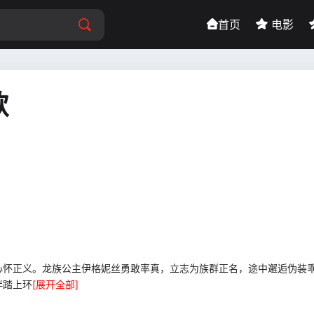
首页
电影
歌
心怀正义。龙族公主伊格妮丝勇敢率真，立志为族群正名，途中邂逅伪装
伴踏上环
[展开全部]