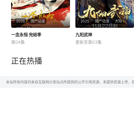
2026
国产动漫
2025
国产动漫
大陆
中国大陆
一念永恒 完结季
一念永恒 完结季
九阳武神
九阳武神
第04集
更新至第03集
未知
马正阳
幽舞越山
为苍生大义，白小纯不得不与
前世叶云飞天资过人，但体内
正在热播
通天道人展开决战。随着旧世
武脉突然关闭，无法练武，遭
界破碎，众人流落天外的永恒
遇了家族内部的奚落，未婚妻
大陆。而在这里白小纯将面对
的私通背叛，各家族的围剿，
更严峻的挑战，更强大的敌
让少年叶云飞众叛亲离，好友
本站所有内容均来自互联网分享站点所提供的公开引用资源，未提供资源上传、
人……
被欺凌、挚爱伤心离开、父亲
惨烈战死。好在云游路过的紫
圣真君将他收入门下