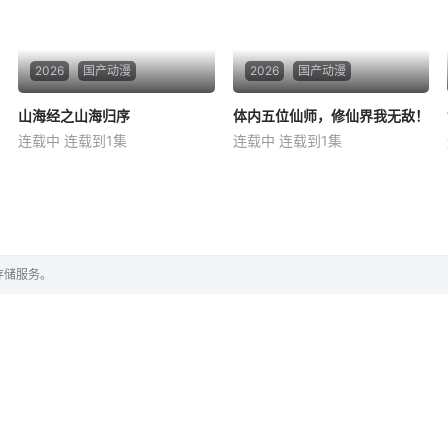
2026
国产动漫
2026
国产动漫
山海经之山海归序
山海经之山海归序
体内五位仙师，修仙界我无敌！
体内五位仙师，修仙界我无敌！
连载中 连载到1集
连载中 连载到1集
金刚
土豆
铁蛋
依晨
西西
九华
天地分为上古大荒与现世人间
外门弟子罗星素来被宗门视作
两界，由太极壁垒相隔，域外
可随意舍弃的耗材，意外获机
虚无异境滋生侵蚀神魂、扰乱
缘后遭内门师兄张宇追杀坠
秩序的暗紫色暗力；天地遴选
崖。濒死之际，他融合神秘封
十二山海神兽为十二秩序祀
仙板，解封阵法大能白啸，在
存储服务。
神，各携本命宿命玉佩身负镇
其指点下死里逃生、修为突飞
守两界、稳固壁垒、封印异境
猛进。罗星重返宗门，借宗门
裂隙的天命，却因两界
大比当众斩杀张宇，为