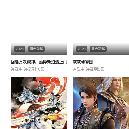
2026
国产动漫
2026
国产动漫
回档万次成神，诡异新娘追上门
回档万次成神，诡异新娘追上门
软软动物园
软软动物园
连载中 连载到10集
连载中 连载到5集
六月
长生
小鹿
三三
二哈
神农
在奇诡莫测的玄幻世界，贺曌
阮忆继承爷爷留下的红龙动物
意外觉醒“回档”能力，死后可回
园，本以为接手的是年入百万
溯时间。为求长生，他在万次
的产业，眼前却只有荒废园区
死亡轮回中不断试错、积累经
和濒临崩溃的动物。更意外的
验，推演至强功法。然而，无
是，她觉醒了听懂动物心声的
数次重启不仅惹来了诸天窥
能力。她精准捕捉动物需求，
伺，更招致一位来历神秘的“诡
驯服暴躁东北虎，治好花豹刻
异新娘”。她于
板行为，让园区起死