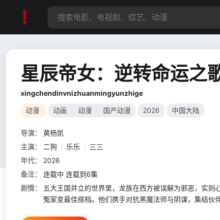
星辰帝女：逆转命运之
xingchendinvnizhuanmingyunzhige
动漫
动画
/
动漫
/
国产动漫
2026
中国大陆
导演：
黄杨凯
主演：
二狗
/
乐乐
/
三三
年代：
2026
备注：
连载中 连载到6集
剧情：
五大王国并立的世界里，龙族在西方被误解为邪恶，实则
冤家变最佳搭档。他们携手对抗黑魔法师与阴谋，集结伙