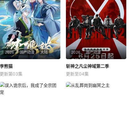
2026
国产动漫
大陆
2026
国产动漫
中国大陆
李熊猫
李熊猫
斩神之凡尘神域第二季
斩神之凡尘神域第二季
更新第03集
更新至04集
齐璇
小连杀
魏一凡
马正阳
&nbsp;&nbsp;&nbsp;&nbsp;&
沧南危机解决后，林七夜完成
nbsp;&nbsp;&nbsp;&nbsp;&nb
津南山为期一年的守夜人集训
sp;&nbsp;&nbsp;&nbsp;&nbs
考核，成为了正式的守夜人
p;《苍兰诀》导演王昕+《咒术
后，重回136小队，与伙伴再度
回战》总作监西位辉
开启一场与古神教会的崭新较
量……新的西方邪神亮相，人类
天花板齐聚沧南，一场巨大的
灾难风暴正悄然