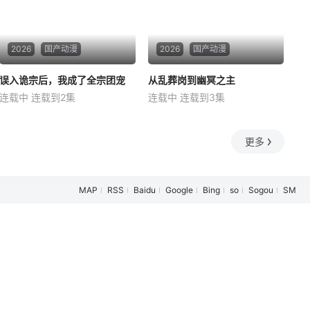
2026
国产动漫
2026
国产动漫
误入诡宗后，我成了全宗团宠
误入诡宗后，我成了全宗团宠
从乱葬岗到幽冥之主
从乱葬岗到幽冥之主
连载中 连载到2集
连载中 连载到3集
三三
二哈
金华
依晨
三天
金华
盲女灵汐拥有十分罕见的光灵
小卒萧陌为爱和军功奋斗三
根，可以通过人的灵魂颜色区
年，却被恋人柳莺儿与将军之
更多
别对方。她被云瑶真人救下后
子赵昊联手背叛，残忍杀害后
收为徒弟，遵照师尊嘱咐前往
抛尸乱葬岗。濒死之际，他唤
宗门找大师兄莫沅学习、修
醒了上古魔刀“幽冥”，获得驱使
MAP
RSS
Baidu
Google
Bing
so
Sogou
SM
炼。半路上灵器出故障，将灵
阴兵之力，化身“活阎罗”归来复
汐引到了诡修聚集的玄幽宗。
仇。他利用附身控魂之能在军
灵汐误将宗门内半诡半
营制造恐慌，