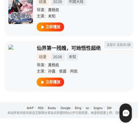
动漫
2026
中国大陆
导演：
黄杨凯
主演：
未知
立即播放
连载中 连载到3集
仙界第一残魄，可她悟性超绝
动漫
2026
未知
导演：
黄杨凯
主演：
孙露
/
依晨
/
阿凯
立即播放
MAP
RSS
Baidu
Google
Bing
so
Sogou
SM
本站所有内容均来自互联网分享站点所提供的公开引用资源，未提供资源上传、存储服务。