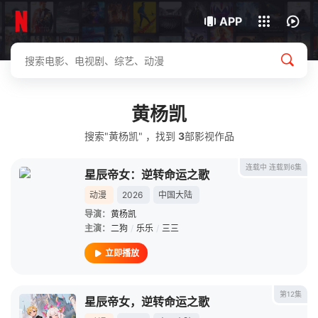
我的观影记录
下载客户端
APP
黄杨凯
搜索"黄杨凯" ，找到
3
部影视作品
连载中 连载到6集
星辰帝女：逆转命运之歌
动漫
2026
中国大陆
导演：
黄杨凯
主演：
二狗
/
乐乐
/
三三
立即播放
第12集
星辰帝女，逆转命运之歌