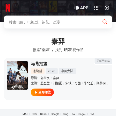
我的观影记录
下载客户端
APP
秦羿
搜索"秦羿" ，找到
1
部影视作品
更新至06集
马背摇篮
连续剧
2026
中国大陆
导演：
郭世民
/
秦羿
主演：
蓝盈莹
/
刘智扬
/
朱铁
/
肖茵
/
牛北壬
/
张黎明
/
刘宇
立即播放
MAP
RSS
Baidu
Google
Bing
so
Sogou
SM