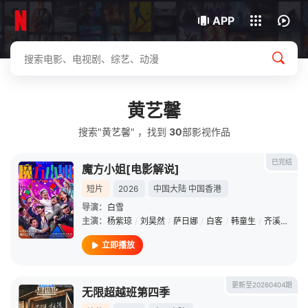
我的观影记录
下载客户端
APP
黄艺馨
搜索"黄艺馨" ，找到
30
部影视作品
已完结
魔方小姐[电影解说]
短片
2026
中国大陆
中国香港
导演：
白雪
主演：
杨紫琼
/
刘昊然
/
萨日娜
/
白客
/
韩童生
/
齐溪
/
刘旸
立即播放
更新至20260404期
无限超越班第四季