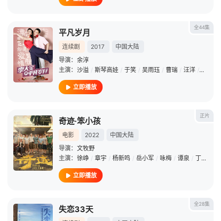
全44集
平凡岁月
连续剧
2017
中国大陆
导演：
余淳
主演：
沙溢
/
斯琴高娃
/
于笑
/
吴雨珏
/
曹瑞
/
汪洋
/
闫佳颖
立即播放
正片
奇迹·笨小孩
电影
2022
中国大陆
导演：
文牧野
主演：
徐峥
/
章宇
/
杨新鸣
/
岳小军
/
咏梅
/
谭泉
/
丁文博
/
立即播放
全28集
失恋33天