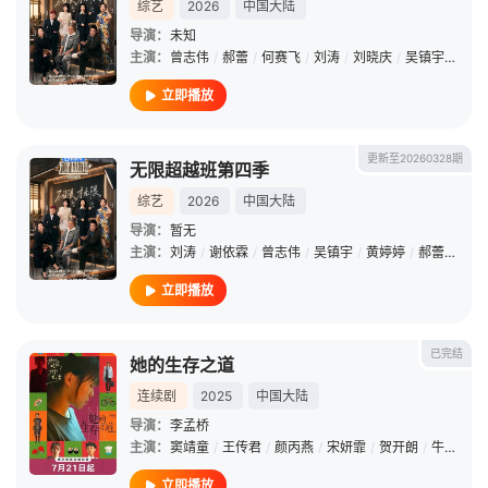
综艺
2026
中国大陆
导演：
未知
主演：
曾志伟
/
郝蕾
/
何赛飞
/
刘涛
/
刘晓庆
/
吴镇宇
/
李诚
立即播放
更新至20260328期
无限超越班第四季
综艺
2026
中国大陆
导演：
暂无
主演：
刘涛
/
谢依霖
/
曾志伟
/
吴镇宇
/
黄婷婷
/
郝蕾
/
张可
立即播放
已完结
她的生存之道
连续剧
2025
中国大陆
导演：
李孟桥
主演：
窦靖童
/
王传君
/
颜丙燕
/
宋妍霏
/
贺开朗
/
牛超
/
邬
立即播放