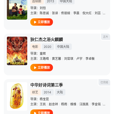
连续剧
2013
中国大陆
导演：
刘恺
主演：
陈思诚
/
张译
/
佟丽娅
/
李晨
/
倪大红
/
刘芸
/
白百何
立即播放
正片
狄仁杰之浴火麒麟
电影
2020
中国大陆
导演：
童辉
主演：
王路晴
/
黄艺馨
/
刘官琪
/
卢宇
/
李卓衡
立即播放
已完结
中华好诗词第三季
综艺
2014
大陆
导演：
杨宝昆
主演：
王凯
/
赵忠祥
/
杨雨
/
维维
/
汪国真
/
李金铭
/
谭佑铭
立即播放