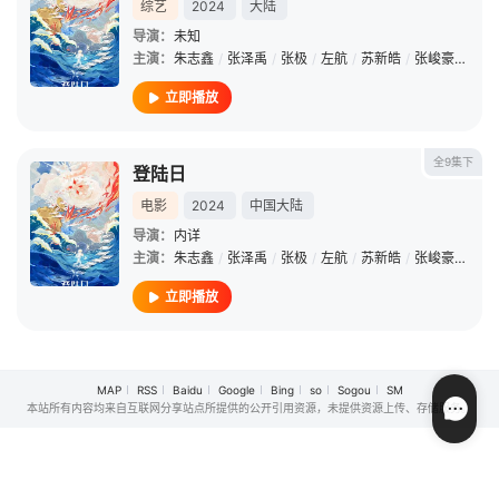
综艺
2024
大陆
导演：
未知
主演：
朱志鑫
/
张泽禹
/
张极
/
左航
/
苏新皓
/
张峻豪
/
余宇
立即播放
全9集下
登陆日
电影
2024
中国大陆
导演：
内详
主演：
朱志鑫
/
张泽禹
/
张极
/
左航
/
苏新皓
/
张峻豪
/
余宇
立即播放
MAP
RSS
Baidu
Google
Bing
so
Sogou
SM
本站所有内容均来自互联网分享站点所提供的公开引用资源，未提供资源上传、存储服务。