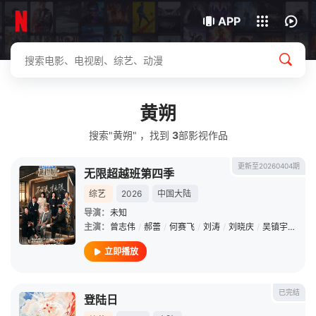
我的观影记录
下载客户端
APP
黄朔
搜索"黄朔" ，找到
3
部影视作品
更新至20260404期
无限超越班第四季
综艺
2026
中国大陆
导演：
未知
主演：
曾志伟
/
郝蕾
/
何赛飞
/
刘涛
/
刘晓庆
/
吴镇宇
/
李诚
立即播放
已完结
登陆日