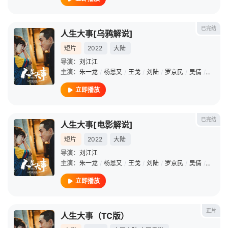
已完结
人生大事[乌鸦解说]
短片
2022
大陆
导演：
刘江江
主演：
朱一龙
/
杨恩又
/
王戈
/
刘陆
/
罗京民
/
吴倩
/
郑卫莉
立即播放
已完结
人生大事[电影解说]
短片
2022
大陆
导演：
刘江江
主演：
朱一龙
/
杨恩又
/
王戈
/
刘陆
/
罗京民
/
吴倩
/
郑卫莉
立即播放
正片
人生大事（TC版）