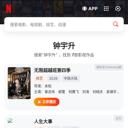
我的观影记录
下载客户端
APP
钟宇升
搜索"钟宇升" ，找到
7
部影视作品
更新至20260404期
无限超越班第四季
综艺
2026
中国大陆
导演：
未知
主演：
曾志伟
/
郝蕾
/
何赛飞
/
刘涛
/
刘晓庆
/
吴镇宇
/
李诚
立即播放
正片
人生大事