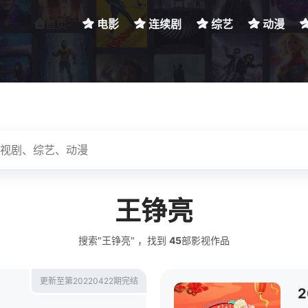
首页
电影
连续剧
综艺
动漫
王铮亮
搜索"王铮亮" ，找到
45
部影视作品
更新至第20220422期完结