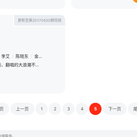
更新至第20170630期完结
李艾
/
陈晓东
/
金志文
/
杨千嬅
/
谭咏麟
/
蔡依林
/
黄子佼
/
于莎
跟12年来音乐节目青睐选秀、翻唱的大浪潮不同，《金曲捞》关注的是如何打捞那些迷失在华语音乐巅峰期、本该走红却因为很多原因反被埋没的优秀创作。它所承载的主旨“打捞蒙尘金曲”，更将对曾经陷入瓶颈的音乐节目
页
上一页
1
2
3
4
5
下一页
存储服务。