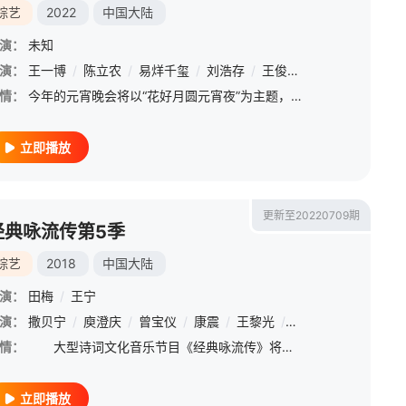
综艺
2022
中国大陆
演：
未知
演：
/
石凯
王一博
/
陈立农
/
易烊千玺
/
刘浩存
/
王俊凯
/
李沁
/
任鲁豫
情：
今年的元宵晚会将以“花好月圆元宵夜”为主题，用歌曲、舞蹈、小品、相声、杂技、魔术、武术、戏曲、音乐剧等精彩纷呈的节目，传递中华儿女阖家团圆、其乐融融的家国情怀。
立即播放
更新至20220709期
经典咏流传第5季
综艺
2018
中国大陆
演：
田梅
/
王宁
演：
撒贝宁
/
庾澄庆
/
曾宝仪
/
康震
/
王黎光
/
王俊凯
/
杨洪基
/
情：
大型诗词文化音乐节目《经典咏流传》将于2018年初央视一套周末黄金时间播出。节目“和诗以歌”、将古诗词和部分近代诗词配以现代流行音乐，带领观众在一众唱作歌手的演绎中领略诗词之美、发现传统文化深层价
立即播放