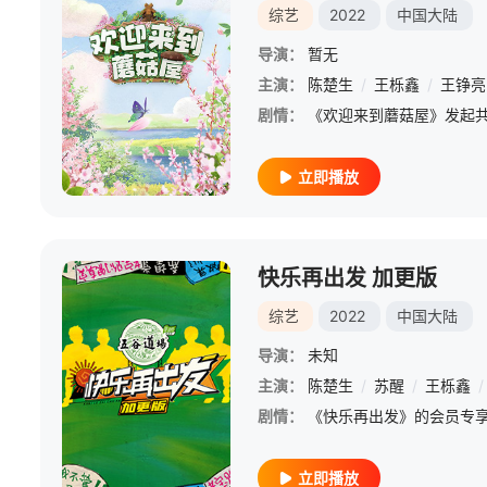
综艺
2022
中国大陆
导演：
暂无
主演：
陈楚生
/
王栎鑫
/
王铮亮
剧情：
立即播放
快乐再出发 加更版
综艺
2022
中国大陆
导演：
未知
主演：
陈楚生
/
苏醒
/
王栎鑫
/
剧情：
立即播放