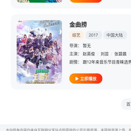
金曲捞
综艺
2017
中国大陆
导演：
暂无
主演：
赵英俊
/
刘芸
/
张碧晨
/
剧情：
立即播放
首
本站所有内容均来自互联网分享站点所提供的公开引用资源，未提供资源上传、