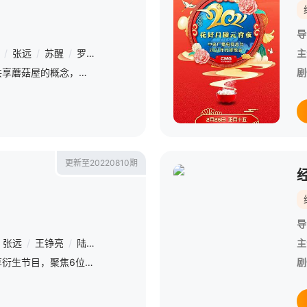
导
/
张远
/
苏醒
/
罗予彤
/
陆虎
/
曹恩齐
/
齐思钧
/
邵明明
/
郭文韬
主
《欢迎来到蘑菇屋》发起共享蘑菇屋的概念，开放《向往的生活》第五季桃花源蘑菇屋，邀请憧憬田园生活的客人来这里自行居住，留下各自不同的“向往生活”。
剧
更新至20220810期
导
张远
/
王铮亮
/
陆虎
主
《快乐再出发》的会员专享衍生节目，聚焦6位“快乐男声”文化音乐之旅途中的趣味互动，加量放送正片之外的未播衍生花絮内容。
剧