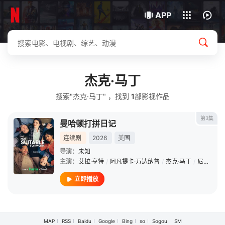
我的观影记录
下载客户端
APP
杰克·马丁
搜索"杰克·马丁" ，找到
1
部影视作品
第3集
曼哈顿打拼日记
连续剧
2026
美国
导演：
未知
主演：
艾拉·亨特
/
阿凡提卡·万达纳普
/
杰克·马丁
/
尼古拉斯·杜威内
立即播放
MAP
RSS
Baidu
Google
Bing
so
Sogou
SM