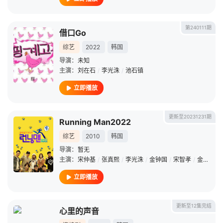
第240111期
借口Go
综艺
2022
韩国
导演：
未知
主演：
刘在石
/
李光洙
/
池石镇
立即播放
更新至20231231期
Running Man2022
综艺
2010
韩国
导演：
暂无
主演：
宋仲基
/
张真熙
/
李光洙
/
金钟国
/
宋智孝
/
金相庆
/
立即播放
更新至12集完结
心里的声音