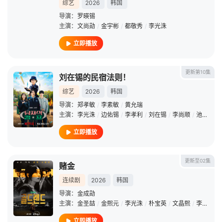
综艺
2026
韩国
导演：
罗暎锡
主演：
文尚勋
/
金宇彬
/
都敬秀
/
李光洙
立即播放
更新第10集
刘在锡的民宿法则！
综艺
2026
韩国
导演：
郑孝敏
/
李素敏
/
黄允瑞
主演：
李光洙
/
边佑锡
/
李孝利
/
刘在锡
/
李尚顺
/
池艺恩
立即播放
更新至02集
赌金
连续剧
2026
韩国
导演：
金成勋
主演：
金圣喆
/
金熙元
/
李光洙
/
朴宝英
/
文晶熙
/
李贤旭
立即播放