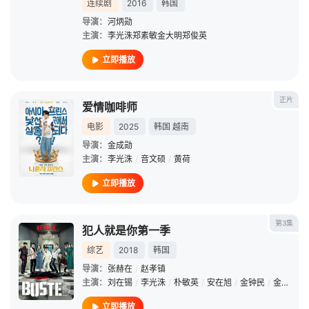
连续剧
2016
韩国
导演：
河炳勋
主演：
李光洙郑素敏金大明郑俊英
立即播放
正片
爱情咖啡师
电影
2025
韩国
越南
导演：
金成勋
主演：
李光洙
/
音文硕
/
黄荷
立即播放
第3集
犯人就是你第一季
综艺
2018
韩国
导演：
张赫在
/
赵孝镇
主演：
刘在锡
/
李光洙
/
朴敏英
/
安在旭
/
金钟民
/
金世正
/
立即播放