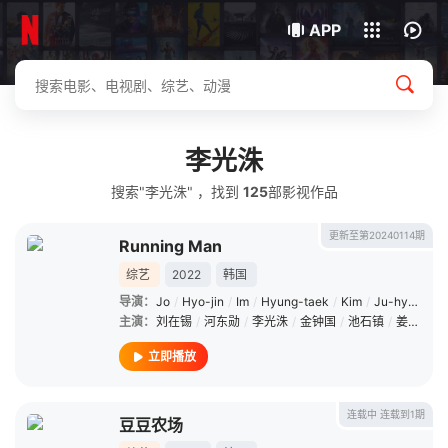
我的观影记录
下载客户端
APP
李光洙
搜索"李光洙" ，找到
125
部影视作品
更新至第20240114期
Running Man
综艺
2022
韩国
导演：
Jo
/
Hyo-jin
/
Im
/
Hyung-taek
/
Kim
/
Ju-hyung
主演：
刘在锡
/
河东勋
/
李光洙
/
金钟国
/
池石镇
/
姜熙建
/
立即播放
连载中 连载到1期
豆豆农场