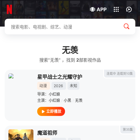
我的观影记录
下载客户端
APP
无羡
搜索"无羡" ，找到
2
部影视作品
连载中 连载到10集
星甲战士之光耀守护
动漫
2026
未知
导演：
小红娘
主演：
小红娘
/
小黑
/
无羡
立即播放
第35集
魔道祖师