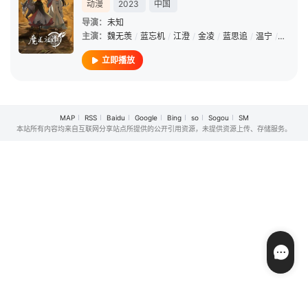
动漫
2023
中国
导演：
未知
主演：
魏无羡
/
蓝忘机
/
江澄
/
金凌
/
蓝思追
/
温宁
/
蓝景仪
立即播放
MAP
RSS
Baidu
Google
Bing
so
Sogou
SM
本站所有内容均来自互联网分享站点所提供的公开引用资源，未提供资源上传、存储服务。