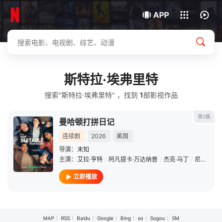
我的观影记录
下载客户端
APP
斯特拉·埃弗里特
搜索"斯特拉·埃弗里特" ，找到
1
部影视作品
第3集
曼哈顿打拼日记
连续剧
2026
美国
导演：
未知
主演：
艾拉·亨特
/
阿凡提卡·万达纳普
/
杰克·马丁
/
尼古拉斯·杜威内
立即播放
MAP
RSS
Baidu
Google
Bing
so
Sogou
SM