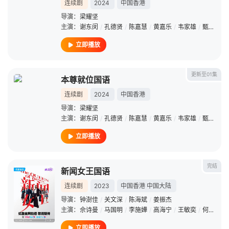
连续剧
2024
中国香港
导演：
梁耀坚
主演：
谢东闵
/
孔德贤
/
陈嘉慧
/
黄嘉乐
/
韦家雄
/
甄采浠
/
立即播放
更新至01集
本尊就位国语
连续剧
2024
中国香港
导演：
梁耀坚
主演：
谢东闵
/
孔德贤
/
陈嘉慧
/
黄嘉乐
/
韦家雄
/
甄采浠
/
立即播放
完结
新闻女王国语
连续剧
2023
中国香港
中国大陆
导演：
钟澍佳
/
关文深
/
陈海斌
/
姜振杰
主演：
佘诗曼
/
马国明
/
李施嬅
/
高海宁
/
王敏奕
/
何依婷
/
立即播放