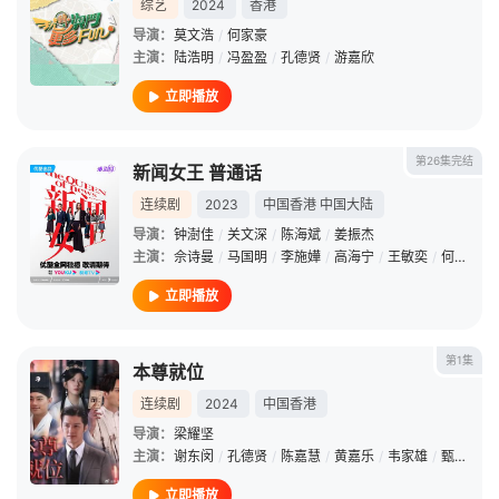
综艺
2024
香港
导演：
莫文浩
/
何家豪
主演：
陆浩明
/
冯盈盈
/
孔德贤
/
游嘉欣
立即播放
第26集完结
新闻女王 普通话
连续剧
2023
中国香港
中国大陆
导演：
钟澍佳
/
关文深
/
陈海斌
/
姜振杰
主演：
佘诗曼
/
马国明
/
李施嬅
/
高海宁
/
王敏奕
/
何依婷
/
立即播放
第1集
本尊就位
连续剧
2024
中国香港
导演：
梁耀坚
主演：
谢东闵
/
孔德贤
/
陈嘉慧
/
黄嘉乐
/
韦家雄
/
甄采浠
/
立即播放