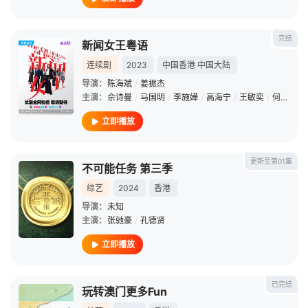
完结
新闻女王粤语
连续剧
2023
中国香港
中国大陆
导演：
陈海斌
/
姜振杰
主演：
佘诗曼
/
马国明
/
李施嬅
/
高海宁
/
王敏奕
/
何依婷
/
立即播放
更新至第01集
不可能任务 第三季
综艺
2024
香港
导演：
未知
主演：
张驰豪
/
孔德贤
立即播放
已完结
玩转澳门更多Fun