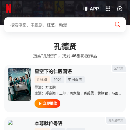
我的观影记录
下载客户端
APP
孔德贤
搜索"孔德贤" ，找到
46
部影视作品
全25集
星空下的仁医国语
连续剧
2021
中国香港
导演：
方浤酌
主演：
郑嘉颖
/
王菲
/
周家怡
/
龚慈恩
/
黄颖君
/
马国明
/
海
立即播放
更新至01集
本尊就位粤语