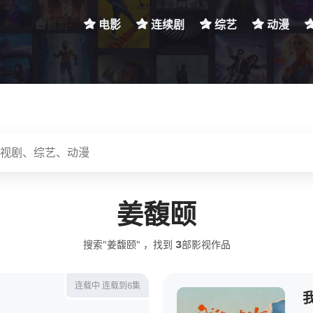
首页
电影
连续剧
综艺
动漫
姜馥颐
搜索"姜馥颐" ，找到
3
部影视作品
连载中 连载到6集