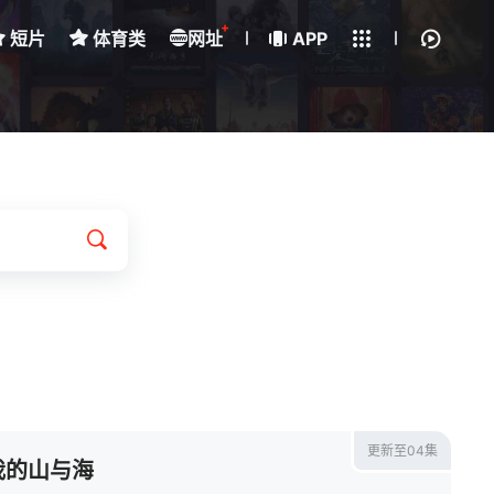
+
短片
体育类
网址
下载客户端
APP
我的观影记录
更新至04集
我的山与海