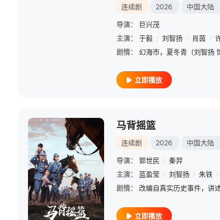
连续剧
2026
中国大陆
导演：
巨兴茂
主演：
于毅
/
刘智扬
/
肖茵
/
剧情：
立即播放
马背摇篮
连续剧
2026
中国大陆
导演：
郭世民
/
秦羿
主演：
蓝盈莹
/
刘智扬
/
朱铁
/
剧情：
立即播放