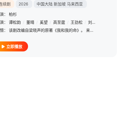
连续剧
2026
中国大陆
新加坡
马来西亚
演：
柏杉
演：
谭松韵
/
董晴
/
奚望
/
高至霆
/
王劲松
/
刘威
/
石云鹏
/
赵志
情：
该剧改编自梁晓声的原著《我和我的命》。 来自西南山区玉县“神仙顶”的70后女孩方婉之（谭松韵 饰），遭遇感情和家庭变故，20岁便从大学退学，辗转来到深圳。在打工初期时结识了闺蜜李娟、郝倩倩，三人携手面
立即播放
吴美仪
/
贾岳川
/
杨志刚
/
刘威
/
岳丽娜
/
何政军
/
奚望
/
马赫
/