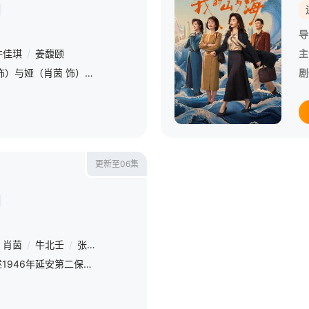
导
许佳琪
/
姜馥颐
主
幻海市，夏冬青（刘智扬 饰）与娅（肖茵 饰）共同经营着昼夜转换的444号便利店，并与酷似失踪赵吏（于毅 饰）的“守夜人”结成新搭档，守护人界与灵界的平衡。三人组在平凡日子里化解了多起异事，然而，一场意
剧
更新至06集
肖茵
/
牛北壬
/
张黎明
/
刘宇桥
/
陈冠英
/
姜馥颐
/
顾靖
/
赵菁
/
改编自真实历史事件，讲述1946年延安第二保育院全员齐心协力，经历黄河夜渡、汾河抢险、绵山翻越等生死考验，护送136名革命后代转移至太行解放区的故事。