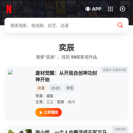
我的观影记录
下载客户端
APP
奕辰
搜索"奕辰" ，找到
59
部影视作品
连载中 连载到5集
废材觉醒：从开局自创神功封
神开始
动漫
2026
未知
导演：
咸鱼
主演：
三三
/
奕辰
/
大川
立即播放
全集完结
张小姐，一个人也要活成千军万马