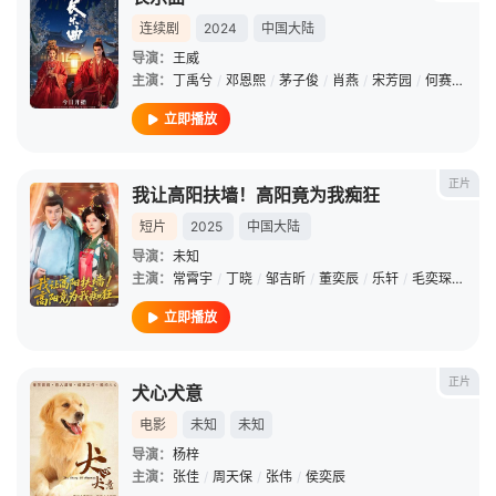
连续剧
2024
中国大陆
导演：
王威
主演：
丁禹兮
/
邓恩熙
/
茅子俊
/
肖燕
/
宋芳园
/
何赛飞
/
毛
立即播放
正片
我让高阳扶墙！高阳竟为我痴狂
短片
2025
中国大陆
导演：
未知
主演：
常霄宇
/
丁晓
/
邹吉昕
/
董奕辰
/
乐轩
/
毛奕琛
/
陈乐
立即播放
正片
犬心犬意
电影
未知
未知
导演：
杨梓
主演：
张佳
/
周天保
/
张伟
/
侯奕辰