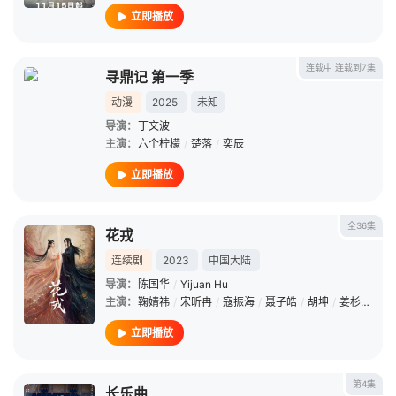
立即播放
连载中 连载到7集
寻鼎记 第一季
动漫
2025
未知
导演：
丁文波
主演：
六个柠檬
/
楚落
/
奕辰
立即播放
全36集
花戎
连续剧
2023
中国大陆
导演：
陈国华
/
Yijuan Hu
主演：
鞠婧祎
/
宋昕冉
/
寇振海
/
聂子皓
/
胡坤
/
姜杉
/
刘冬
立即播放
第4集
长乐曲