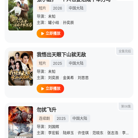
短片
2026
中国大陆
导演：
未知
主演：
罐小结
/
孙奕辰
立即播放
全集完结
我悟出天眼下山就无敌
短片
2025
中国大陆
导演：
未知
主演：
刘奕辰
/
金美希
/
刘思思
立即播放
第06集
勿扰飞升
连续剧
2025
中国大陆
导演：
刘国辉
主演：
李宏毅
/
陆婷玉
/
许佳琪
/
范晓东
/
张志浩
/
李彧
/
吴