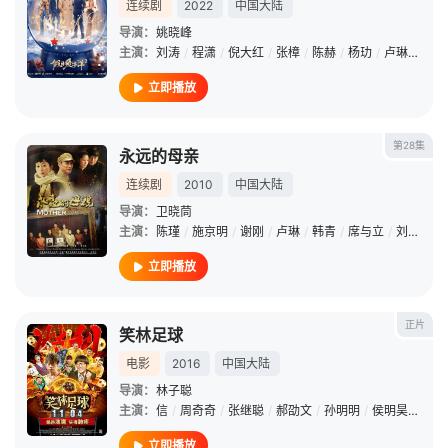
连续剧
2022
中国大陆
导演：
姚晓峰
主演：
刘涛
/
程潇
/
倪大红
/
张樟
/
陈赫
/
杨玏
/
卢琳
/
张嘉
立即播放
第28集
永远的母亲
连续剧
2010
中国大陆
导演：
卫晓茼
主演：
陈瑾
/
施京明
/
谢刚
/
卢琳
/
韩青
/
席与立
/
刘旭
/
钱
立即播放
正片
笑林足球
电影
2016
中国大陆
导演：
林子聪
主演：
信
/
周奇奇
/
张继聪
/
郝劭文
/
孙明明
/
侯明昊
/
林子
立即播放