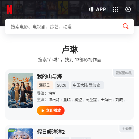
我的观影记录
下载客户端
APP
卢琳
搜索"卢琳" ，找到
17
部影视作品
更新至04集
我的山与海
连续剧
2026
中国大陆
新加坡
导演：
柏杉
主演：
谭松韵
/
董晴
/
奚望
/
高至霆
/
王劲松
/
刘威
/
石云鹏
立即播放
全40集
假日暖洋洋2