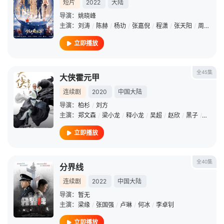
短片
2022
大陆
导演：
姚晓峰
主演：
刘涛
/
陈赫
/
杨玏
/
张嘉倪
/
程潇
/
张天阳
/
周陆啦
/
立即播放
全45集
大侠霍元甲
连续剧
2020
中国大陆
导演：
柏杉
/
刘方
主演：
郑文森
/
梁小龙
/
释小龙
/
吴超
/
赵欣
/
黑子
/
张春仲
立即播放
全40集
分界线
连续剧
2022
中国大陆
导演：
暂无
主演：
梁缘
/
张国强
/
卢琳
/
何冰
/
李卓钊
立即播放