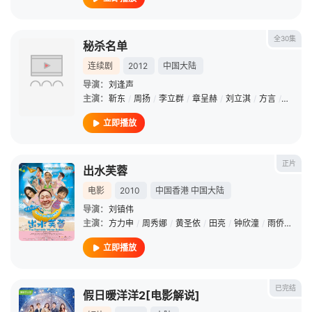
全30集
秘杀名单
连续剧
2012
中国大陆
导演：
刘逢声
主演：
靳东
/
周扬
/
李立群
/
章呈赫
/
刘立淇
/
方言
/
王鹏凯
立即播放
正片
出水芙蓉
电影
2010
中国香港
中国大陆
导演：
刘镇伟
主演：
方力申
/
周秀娜
/
黄圣依
/
田亮
/
钟欣潼
/
雨侨
/
卢琳
立即播放
已完结
假日暖洋洋2[电影解说]