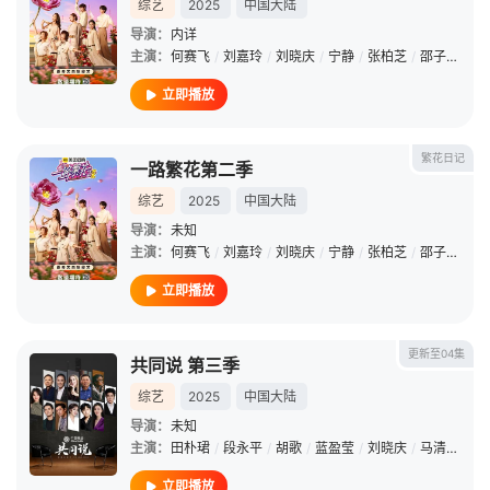
综艺
2025
中国大陆
导演：
内详
主演：
何赛飞
/
刘嘉玲
/
刘晓庆
/
宁静
/
张柏芝
/
邵子恒
/
柯
立即播放
繁花日记
一路繁花第二季
综艺
2025
中国大陆
导演：
未知
主演：
何赛飞
/
刘嘉玲
/
刘晓庆
/
宁静
/
张柏芝
/
邵子恒
/
柯
立即播放
更新至04集
共同说 第三季
综艺
2025
中国大陆
导演：
未知
主演：
田朴珺
/
段永平
/
胡歌
/
蓝盈莹
/
刘晓庆
/
马清运
/
马
立即播放