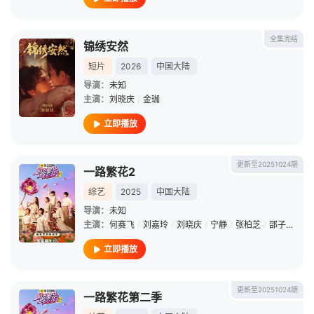
全集完结
锦绣安然
短片
2026
中国大陆
导演：
未知
主演：
刘晓庆
/
金珈
立即播放
更新至20251024期
一路繁花2
综艺
2025
中国大陆
导演：
未知
主演：
何赛飞
/
刘嘉玲
/
刘晓庆
/
宁静
/
张柏芝
/
邵子恒
/
柯
立即播放
更新至20251024期
一路繁花第二季