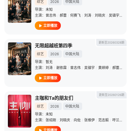
综艺
2026
中国大陆
导演：
未知
主演：
曾志伟
/
郝蕾
/
何赛飞
/
刘涛
/
刘晓庆
/
吴镇宇
/
李诚
立即播放
更新至20260328期
无限超越班第四季
综艺
2026
中国大陆
导演：
暂无
主演：
刘涛
/
谢依霖
/
曾志伟
/
吴镇宇
/
黄婷婷
/
郝蕾
/
张可
立即播放
更新至20260126期
主咖和Ta的朋友们
综艺
2026
中国大陆
导演：
未知
主演：
张绍刚
/
刘晓庆
/
向佐
/
张维伊
/
范志毅
/
呼兰
/
何广
立即播放