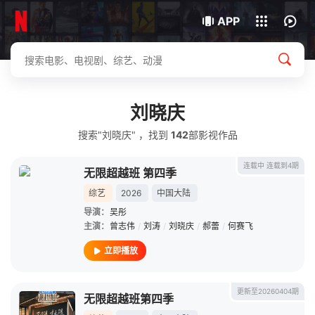
我的观影记录
下载客户端
APP
刘晓庆
搜索"刘晓庆" ，找到
142
部影视作品
连载中 连载到4期
无限超越班 第四季
综艺
2026
中国大陆
导演：
吴彤
主演：
曾志伟
/
刘涛
/
刘晓庆
/
郝蕾
/
何赛飞
立即播放
更新至20260404期
无限超越班第四季