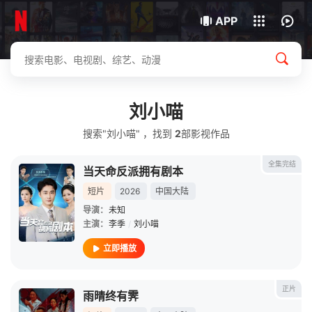
我的观影记录
下载客户端
APP
刘小喵
搜索"刘小喵" ，找到
2
部影视作品
全集完结
当天命反派拥有剧本
短片
2026
中国大陆
导演：
未知
主演：
李季
/
刘小喵
立即播放
正片
雨晴终有霁