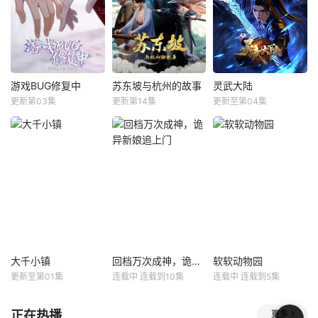
老师”！周瑜、诸葛
常仍在继续，孩子
代。机遇之下暗流
亮展开启“双师对
们迎来了老师、家
汹涌，深渊的魔族
决”，以曜为首的
长们更多的“关
和龙族同样觊觎新
“星之队”和在校生
爱”，也面临着新的
世界，与人类展开
们，在与学长们的
成长挑战，这一季
旷日持久的战争。
奇妙互动中制造爆
中，大家在校园和
穿越者林默语转职
游戏BUG修复中
苏东坡与杭州的故事
灵武大陆
游戏BUG修复中
苏东坡与杭州的故事
灵武大陆
笑日常。当神秘危
家庭生活过程中发
成为该世界唯一隐
更新第03集
更新第14集
更新至第04集
倒霉死勒
顺子
未知
未知
机降临，师生们放
生的点滴小事里，
藏职业——死灵法
收藏
0ETV.Com-免费视频分享大全 - 影视仓库网址：
www.0etv.com / www.0etv.com ,记得收藏哟～
下身份联手应战，
凝聚了师生情、友
师，凭借其独特的
&nbsp;&nbsp;&nb
本片以苏东坡
灵武大陆，一
在层
情、亲情的
能力体系和
sp;&nbsp;&nbsp;&
晚年第二次赴任杭
个灵力和武魂并存
nbsp;&nbsp;&nbs
州，与老友佛印
的世界，灵修一念
p;当游戏策划江城
（一心想将苏东坡
动山河，武者徒手
突然被拉进自己精
渡入佛门）、辽国
撕天地。星辰镇昔
心打造的数字世界
女粉丝耶律云（原
日天才辰天，十岁
时，他原本以为能
型为高丽使者之子
后武魂沉寂、灵海
在这片熟悉的地方
金富轼与金富辙合
枯竭，自此沦为家
游刃有余。然而，
二为一，女扮男
族废物，受尽他人
令他震惊的
装、化名萧子云，
冷眼。在一次生死
大千小镇
回档万次成神，诡异新娘追上门
软软动物园
大千小镇
回档万次成神，诡异新娘追上门
软软动物园
千里迢迢赶赴杭
搏斗中，辰天掉下
更新至第01集
连载中 连载到10集
连载中 连载到5集
未知
六月
长生
三三
二哈
州，试图将苏东坡
悬崖，误入上古剑
小鹿
神农
请回辽国）、仇
帝布置的
《大千小镇》是一
正在热播
更多