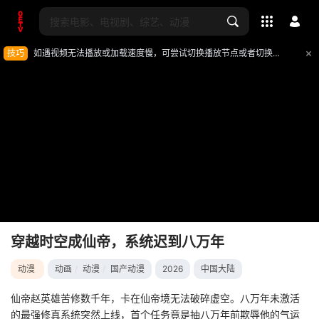
全部影片
技巧
如遇视频无法播放或加载速度慢，可尝试切换播放节点或者切换解析
穿越时空成仙帝，系统迟到八万年
动漫
动画
/
动漫
/
国产动漫
2026
中国大陆
仙帝赵英雄苦修数千年，卡在仙帝境无法破碎虚空。八万年未激活
的最强修真系统突然上线，首个任务竟是抽八万年前欺辱他的气运
影片报错