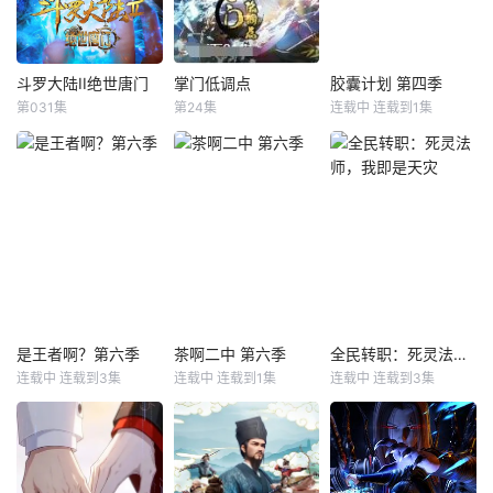
斗罗大陆II绝世唐门
掌门低调点
胶囊计划 第四季
斗罗大陆II绝世唐门
掌门低调点
胶囊计划 第四季
第031集
第24集
连载中 连载到1集
未知
陈耕
贺文潇
郭浩然
李绍刚
大陆传奇，一战成
穿越天玄界，开局
名；凤凰圣女，风
竟是辣鸡门派掌门
“奇迹”代表着超越
火流星神界刀法；
人！都市氪金人重
常规、突破限制，
双升融合，金阳蓝
生游戏异界，拿玩
达到某种非凡成
月，雷霆之怒，这
家当走狗，收世界
就，往往伴随着一
里没有魔法，没有
主角做小弟，论装
种神秘感，让人们
斗气，没有武术，
逼我只认天下第
产生敬畏和好奇。
却有武魂。唐门创
一！
这10支故事里，将
立万年之后的斗罗
有怎样的奇迹发
大陆上，唐门式
生？
是王者啊？第六季
茶啊二中 第六季
全民转职：死灵法师，我即是天灾
是王者啊？第六季
茶啊二中 第六季
全民转职：死灵法师，我即是天灾
微。一代天骄横空
连载中 连载到3集
连载中 连载到1集
连载中 连载到3集
杏林儿
香凝
阎凯
邢原源
北炎
王薇
出世，新一代史莱
久川
高禹恒
刘三木
克七怪能否
稷下学院突发奇
《茶啊二中第六
游戏降临现实，世
招，邀优秀毕业生
季》时间线来到初
界规则颠覆，人类
返校担任临时“代课
三，欢乐的校园日
进入全民转职时