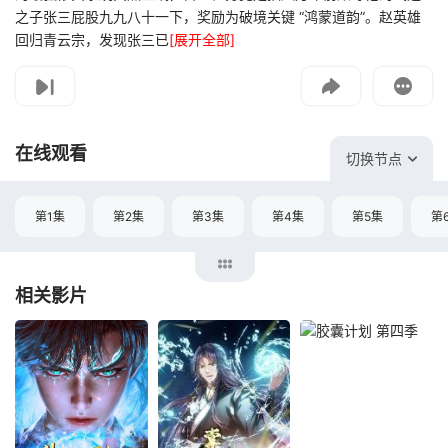
之子张三屁股九九八十一下，奖励为破境关键 “鸿蒙道韵”。赵英雄
如遇无法播放请提交给我们
回归青云宗，发现张三已
[展开全部]
投屏到电视
教程：把手机影片投到电视上播放
在线观看
切换节点
第1集
第2集
第3集
第4集
第5集
第
相关影片