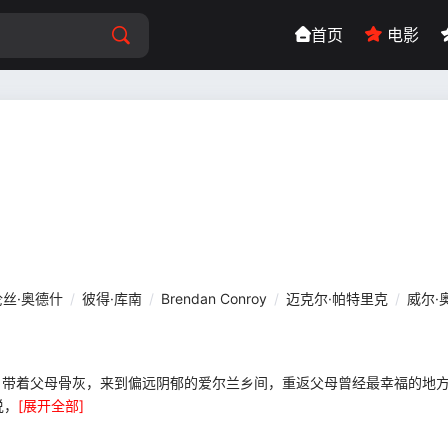
首页
电影
丝·奥德什
/
彼得·库南
/
Brendan Conroy
/
迈克尔·帕特里克
/
威尔·
饰）带着父母骨灰，来到偏远阴郁的爱尔兰乡间，重返父母曾经最幸福的地
说，
[展开全部]