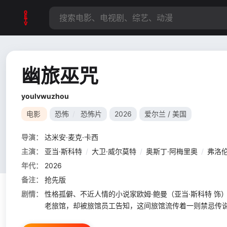
幽旅巫咒
youlvwuzhou
电影
恐怖
/
恐怖片
2026
爱尔兰 / 美国
导演：
达米安·麦克·卡西
主演：
亚当·斯科特
/
大卫·威尔莫特
/
奥斯丁·阿梅里奥
/
弗洛伦
年代：
2026
备注：
抢先版
剧情：
性格孤僻、不近人情的小说家欧姆·鲍曼（亚当·斯科特 
老旅馆，却被旅馆员工告知，这间旅馆流传着一则禁忌传