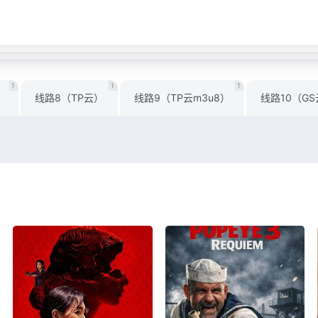
1
1
1
）
线路8（TP云）
线路9（TP云m3u8）
线路10（G