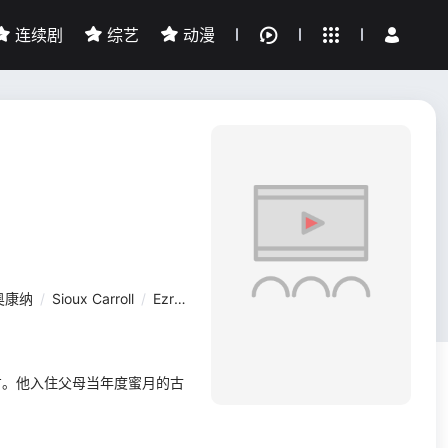
连续剧
综艺
动漫
全部影片
我的观影记录
奥康纳
/
Sioux Carroll
/
Ezra Carlisle
/
Siox C
/
Mallory Adams
方。他入住父母当年度蜜月的古