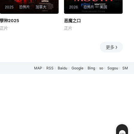
2025
恐怖片
加拿大
2026
恐怖片
美国
孽种2025
孽种2025
恶魔之口
恶魔之口
正片
正片
克洛伊·范·兰德肖特
Tymika Tafari
Garrett Hnatiuk
凯瑟琳·纽顿
拉娜·康多
加文·卡萨莱尼奥
孕妇萨拉长期被诡异的冲动与
一对大学生好友在泰国旅行
幻觉纠缠，预产期早已过去，
时，被困在一个水下洞穴中，
更多
腹中的孩子却迟迟没有降生。
同时，周遭还有一条最凶猛的
失联已久的孩子生父特洛伊突
鲨鱼——公牛真鲨。为了生
然现身，邀请她前往自家偏远
存，她们之间的紧张关系和权
MAP
RSS
Baidu
Google
Bing
so
Sogou
SM
农场共进晚餐。萨拉赴约后，
力斗争再次浮现。
才发现特洛伊和他的母亲艾格
尼丝对这个未降生的