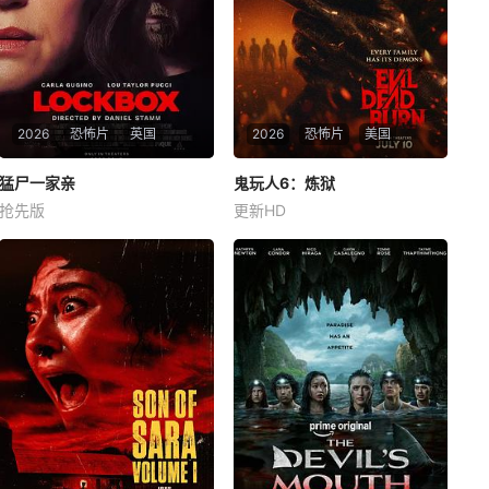
2026
恐怖片
英国
2026
恐怖片
美国
猛尸一家亲
猛尸一家亲
鬼玩人6：炼狱
鬼玩人6：炼狱
抢先版
更新HD
卡拉·古奇诺
凯瑟琳·伊莎贝尔
卢·泰勒·普奇
坦蒂·莱特
乔治·普拉尔
亨特·杜汉
女子瓦娜的神秘表亲温思罗普
爱丽丝在丈夫骤然离世后深陷
突然仓皇登门，身后还跟着一
悲痛，受邀前往公婆的乡间庄
个来自异界的危险实体，对方
园暂住，试图和丈夫的家人互
如同附骨之疽，死咬着目标一
相慰藉，一同走出丧亲的阴
路追杀而来。为了护住身世成
霾。可入住没多久，诡异状况
谜的表亲，瓦娜赌上一切，将
便接连爆发，庄园里怪事频
人藏进老宅深处的锁盒密室躲
发，身边的亲人举止日渐反
避追踪。可异界存在
常。很快，恶灵诅咒席卷整