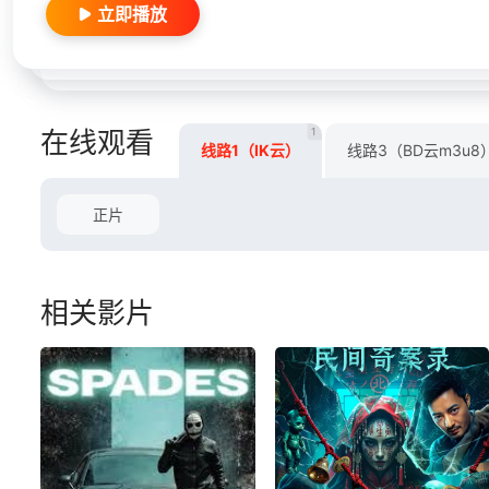
立即播放
1
在线观看
线路1（IK云）
线路3（BD云m3u8
正片
相关影片