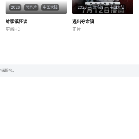
2026
恐怖片
中国大陆
2026
恐怖片
中国大陆
蚌家镇怪谈
蚌家镇怪谈
逃出夺命镇
逃出夺命镇
更新HD
正片
胡王龙
朱忠进
完颜妠
郑阳
民国初年，蚌家镇出现多起蚌
荒村废屋、枯树阴风，一场复
神杀人案件，省警察局派纪鹤
仇绑架悄然上演。这一切竟是
川为首几人到蚌家镇调查，调
一场惊天骗局引发的血案，家
查中得到不相信蚌神诅咒事件
破人亡的王艳涛决定手刃仇
的程悦瑶帮助。 几人调查过程
人，荒野废屋逼问真相，烂尾
存储服务。
中，从镇民阿秀口中得知，七
楼内隐藏巨额赃款，昔日同伙
天前与号称蚌仙转世的程家少
反目互撕。当王艳涛举起屠
爷配冥婚的新娘陆
刀，谁能在黑暗中全身而