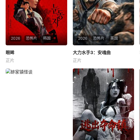
2026
恐怖片
韩国
2026
恐怖片
英国
眼眸
眼眸
大力水手3：安魂曲
大力水手3：安魂曲
正片
正片
申敏儿
金南熙
李承勇
Fitim DeStena
Amy Gibbons
Jack Hyde
摄影师徐珍因遗传性眼病，视
一支秘密科研小队将波派囚禁
力正在一天天衰退。双胞胎妹
在地下军事基地，试图驯化并
妹徐仁的离奇死亡，被警方定
利用他的超人类力量，将其打
性为自杀，但她笃定其中另有
造成杀伤力极强的军事武器。
隐情。不顾身边人的劝阻，徐
残酷的实验不断压榨他的身
珍顶着逐渐失明的身体状况，
体，也持续点燃着他心底的怒
执意追查真相。随着调查深
火。很快实验彻底失控，被狂
入，一股看不见的力量
怒彻底吞噬的波派化身