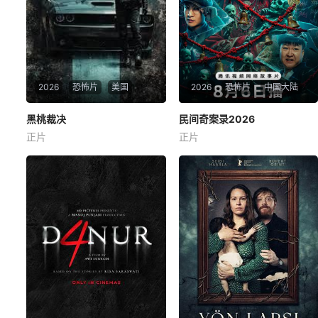
2026
恐怖片
美国
2026
恐怖片
中国大陆
黑桃裁决
黑桃裁决
民间奇案录2026
民间奇案录2026
正片
正片
约翰尼·永·博斯
杰森·纳维
岛本信明
古斌
盛少
张雪菡
身负战争创伤的老兵詹姆斯·毕
患有妄想症的警察张天盛遇上
肖普警探，正努力回归正常生
一起离奇的神像杀人事件，勘
活，却不料一系列残忍的私刑
案过程中，牵引出“婴胎报仇”，
谋杀案席卷全城。每个犯罪现
“娘娘索命”等一连串妖异事件，
场都留下了同样的诡异印记：
张天盛虽被种种诡怪幻象阻
一张印有骷髅头的黑桃扑克
碍，却坚信这是藏在迷信后的
牌。毕肖普的女儿失踪后，他
人为诡计，勇于向封建传统宣
发现一个贩卖人口的
战，敢于破除