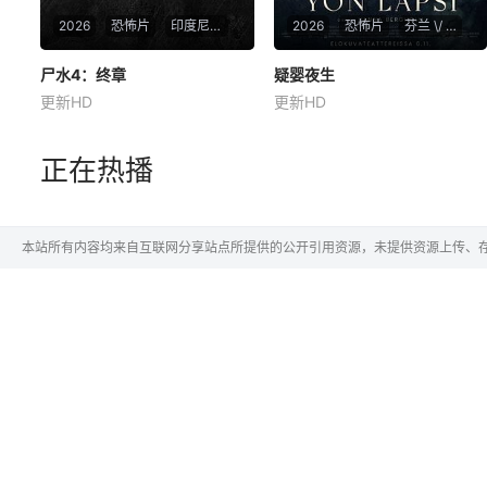
2026
恐怖片
印度尼西亚
2026
恐怖片
芬兰 \/ 立陶宛 \/ 法国
尸水4：终章
尸水4：终章
疑婴夜生
疑婴夜生
更新HD
更新HD
普莱利·拉图康希娜
Gilang·Devialdy
普里特·蒂莫西
塞迪·哈拉
鲁伯特·格林特
帕梅拉·托拉
女主里莎封了通灵能力，跟鬼
在芬兰的森林中，萨迦与丈夫
正在热播
友断联多年，就想安安稳稳陪
乔恩迎来了为人父母的新篇
妹妹结婚。结果妹妹在老剧院
章。然而萨迦的喜悦被一股令
求婚后直接被邪灵缠上，整个
人发寒的疑惧笼罩——她对新
人性情大变，怪事接二连三炸
生儿产生了不为人知的猜疑，
本站所有内容均来自互联网分享站点所提供的公开引用资源，未提供资源上传、
出来。里莎没得选，只能重开
而乔恩对此一无所知。随着她
通灵能力，召回童年鬼友，杀
独自面对这令人不安的真相，
进老剧院硬刚邪灵，
夫妻间的裂痕悄然滋生