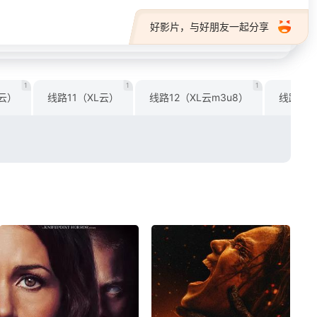
好影片，与好朋友一起分享
1
1
1
S云）
线路11（XL云）
线路12（XL云m3u8）
线路17（