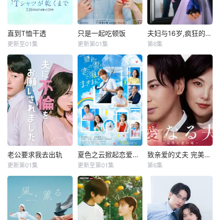
直到T恤干透
只是一起吃顿饭
夫妇与16岁,疯狂的邻居
直到T恤干透
只是一起吃顿饭
夫妇与16岁,疯狂的邻居
更新至01集
更新第01集
第6集
苍井优
中岛步
早见明里
伊藤健太郎
片濑梨乃
豆原一成
高桥文哉
冈田结实
&nbsp;&nbsp;&nb
40岁的杂志编辑咲
sp;&nbsp;&nbsp;&
改编自ぱんぷきん
子（苍井优 饰）原
nbsp;&nbsp;&nbs
同名原作，故事以
本深信自己拥有美
p;本剧改编自大町
在小公寓里过着新
满的婚姻，但在卷
テラス同名漫画，
婚生活的公司职
入一场事故后，她
描绘了过着不满足
员・野村纮为中心
意外发现丈夫在每
日常生活的已婚男
展开。在与妻子冴
个月“第3个星期五”
女以“美味”为契机
吵架时，他与搬来
都有一段完全对不
相互吸引的爱情故
隔壁的白石美子相
上号的神秘行踪。
事。 身
遇，日常生活由此
老公要求我去出轨
夏色之云掀起恋爱与风暴
致亲爱的丈夫 完美妻子的谎言
老公要求我去出轨
夏色之云掀起恋爱与风暴
致亲爱的丈夫 完美妻子的谎言
于是，在看似美满
开始发生巨大变
更新第01集
更新至第01集
第6集
滨津隆之
佐野玲於
深田龙生
浮所飞贵
田中丽奈
古川雄大
的婚姻背后，她将
化。美子几乎每天
山野海
田边桃子
面对人性中真实
都会来帮忙做家务
聚焦于一对结婚10
和照顾病人，
&nbsp;&nbsp;&nb
大学考试在即的高
年、在外人眼中完
sp;&nbsp;&nbsp;&
中三年级生武宫夏
美无瑕的恩爱夫
nbsp;&nbsp;&nbs
辉（深田龙生
妻。丈夫是节目的