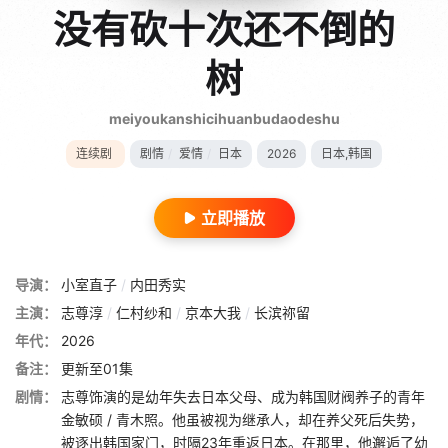
没有砍十次还不倒的
树
meiyoukanshicihuanbudaodeshu
连续剧
剧情
/
爱情
/
日本
2026
日本,韩国
立即播放
导演：
小室直子
/
内田秀实
主演：
志尊淳
/
仁村纱和
/
京本大我
/
长滨祢留
年代：
2026
备注：
更新至01集
剧情：
志尊饰演的是幼年失去日本父母、成为韩国财阀养子的青年
金敏硕 / 青木照。他虽被视为继承人，却在养父死后失势，
被逐出韩国家门，时隔23年重返日本。在那里，他邂逅了幼