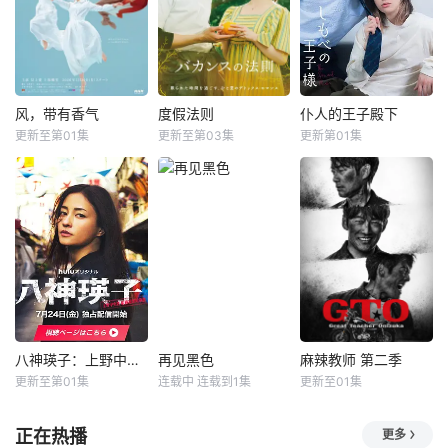
p;主妇花惠（中村
饰），在经历失恋
王牌主持，妻子则
百合香 饰）与丈夫
与学业低迷的双重
是打理他演艺事务
弘树（佐野玲於
打击后，被姐姐介
的个人事务所精明
饰）及4岁女儿看
绍与她的男友小早
女总裁。然而，世
似幸福，却面临着
川苍太（浮所飞贵
人皆不知妻子那近
丧偶式育儿与长达
饰）一起学习补
乎疯狂的控制欲
风，带有香气
度假法则
仆人的王子殿下
风，带有香气
度假法则
仆人的王子殿下
5年的“
习。原本对完美温
——跟踪、盗听、
更新至第01集
更新至第03集
更新第01集
见上爱
上坂树里
桥本环奈
蔡钟协
濑户利树
山中聪
柔的苍太心生反感
甚至不惜代价挖出
水野美纪
藤林泰也
的夏辉，却逐渐被
竞争对手的
在美容诊所高强度
他的笑容与温柔
本剧以田中光著作
工作、身心俱疲的
&nbsp;&nbsp;&nb
《明治的南丁格尔
星野绿（桥本环奈
sp;&nbsp;&nbsp;&
大关和物语》为原
饰），因诊所突然
nbsp;&nbsp;&nbs
案，取材自日本首
倒闭而失业。在哥
p;社长之子、文武
位专业女护士大关
哥的建议下，她来
双全、校内站在金
和与铃木雅的真实
到已故祖母留下的
字塔顶端的五藤直
经历，描绘了她们
海边别墅，开启了
也（小川饰），以
推动护士注册制
一段治愈身心的“人
及每天被他使唤来
度、设立派出看护
生假期”。
使唤去、身处底层
八神瑛子：上野中央署组织犯罪对策课
再见黑色
麻辣教师 第二季
八神瑛子：上野中央署组织犯罪对策课
再见黑色
麻辣教师 第二季
妇会协助防疫的历
阴角的高明
更新至第01集
连载中 连载到1集
更新至01集
黑木美沙
每熊克哉
渡部笃郎
冈山天音
反町隆史
生见爱瑠
程。
高良健吾
户田惠子
工藤阿须加
正在热播
更多
改编自深町秋生的
故事背景设定在繁
故事背景设定在由