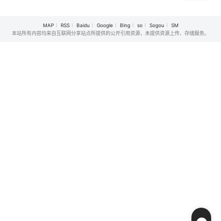
超人气警察小说
华却复杂的东京池
大型企业出资设立
《组织犯罪对策课
袋地区。西池袋警
的私立诚进学园。
MAP
RSS
Baidu
Google
Bing
so
Sogou
SM
八神瑛子》系列。
署新设立了“犯罪受
在这个推崇数字化
本站所有内容均来自互联网分享站点所提供的公开引用资源，未提供资源上传、存储服务。
故事围绕上野中央
害者支援室”，在这
管理、师生评价透
署“暴力团对策课”
里，警察们将贴身
明化的“令和教育现
的女警八神瑛子展
陪伴遭遇各类案件
场”，52岁的鬼塚
开。为了破案，她
的受害者及遗属，
英吉将出任班主
不惜动用武力，甚
协助他们重新积极
任。面对只关注社
至与黑帮和海外黑
面对生活。
交平台信息、缺乏
道联手。在雷厉风
真实交流的学生，
行的作风背后，她
以及被考评制度束
始终心
缚的教