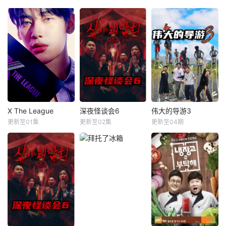
查尔斯
李周宪
山野仁
AK-69
金九拉
金淑
永野
金浩英
单身男女参加超乎
想象的荒唐相亲，
本季将舞台搬到了
从第一次见面开
阳光明媚的冲绳，
始，脑停止的情况
来自日本各地的暴
就接连不断。在如
走族与不良男女齐
此异想天开的情境
聚新学校。他们将
中，爱情真的能绽
带着各自复杂的过
放吗？
去在海边展开共同
生活，不仅直面碰
撞的火花与羁绊，
X The League
深夜怪谈会6
伟大的导游3
X The League
深夜怪谈会6
伟大的导游3
也在真挚的恋爱中
更新至01集
更新至02集
更新至04期
未知
未知
全昭旻
寻求“人生重启”的
蜕变。
延续了前几季的旅
行主题，但来全新
看点：由金大浩和
崔丹尼尔首次担任
导游，带领成员们
探索更贴近日常的
轻松目的地，旨在
为观众呈现一场“说
走就走”的愉快旅