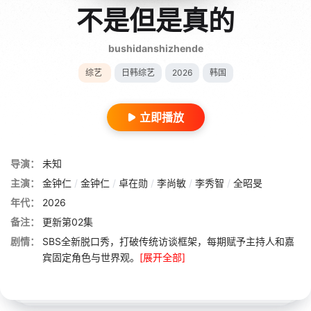
不是但是真的
bushidanshizhende
综艺
日韩综艺
2026
韩国
立即播放
导演：
未知
主演：
金钟仁
/
金钟仁
/
卓在勋
/
李尚敏
/
李秀智
/
全昭旻
年代：
2026
备注：
更新第02集
剧情：
SBS全新脱口秀，打破传统访谈框架，每期赋予主持人和嘉
宾固定角色与世界观。
[展开全部]