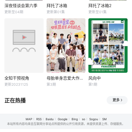
程。 #全昭旻[超
深夜怪谈会第六季
拜托了冰箱
拜托了冰箱2
深夜怪谈会第六季
拜托了冰箱
拜托了冰箱2
话]#全昭旻超话#
更新至04期
更新第01集
更新至01集
金九拉
金淑
郑亨敦
金成柱
李连福
崔铉硕
全昭旻##崔丹尼尔
金浩英
郑佳恩
金风
...
《拜托了冰箱》节
目方式是嘉宾和自
己家里的冰箱一起
到节目现场，六位
厨师直接使用冰箱
里的原材料，用最
常见的食材在15分
钟内现场做出美
食。 金成柱和
全知干预视角
母胎单身恋爱大作战2节目售后
风向中
全知干预视角
母胎单身恋爱大作战2节目售后
风向中
郑亨敦将各自率领
更新20231125
第3期
第1期
李英子
金生珉
未知
未知
料理队伍展开对
全炫茂
决。
关于节目售后，目
暂无简介
正在热播
更多
《全知干预视
前主要是第一季与
角 》为韩国MBC
第二季嘉宾合体录
于2017年11月29日
制的特别内容。 节
MAP
RSS
Baidu
Google
Bing
so
Sogou
SM
与30日，试播的全
目售后内容（共6
本站所有内容均来自互联网分享站点所提供的公开引用资源，未提供资源上传、存储服务。
新综艺节目，由李
期） 由徐仁国、姜