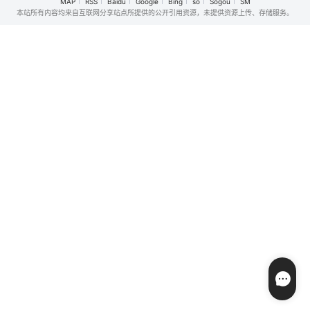
MAP
RSS
Baidu
Google
Bing
so
Sogou
SM
的新式恋爱，告别
新升级归来，这次
有机会获得优酷头
本站所有内容均来自互联网分享站点所提供的公开引用资源，未提供资源上传、存储服务。
无效拉扯，走进心
不止比技术，更要
部古装大剧定制角
动小屋，见证单身
玩灵魂共振！最顶
色。节目不仅还原
青年之间萌生的浪
的舞台+最真的故
少年成长路径，展
漫情愫。
事，让每个beat都
现一群少年的真实
成为年轻态度的发
生活，更是一场少
生器。十年巅峰，
年们的生存之战
全新篇章，等你来
——唯一的进组机
见证！
会，见证