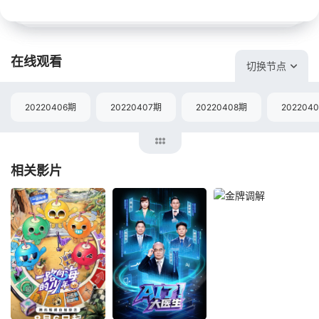
在线观看
切换节点
20220406期
20220407期
20220408期
202204
相关影片