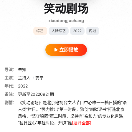
笑动剧场
xiaodongjuchang
综艺
大陆综艺
2022
内地
立即播放
导演：
未知
主演：
主持人:
/
龚宁
年代：
2022
备注：
更新至20220921期
剧情：
《笑动剧场》是北京电视台文艺节目中心唯一一档日播的“语
言类”栏目。“强力推出”第一时段，独创“幽默评书”打造北京
风格，“坚守稳固”第二时段，坚持有“亲和力”的专业化道路，
“独具匠心”年轻时段，开辟“推
[展开全部]