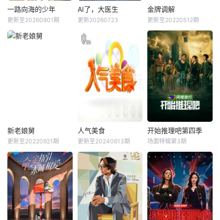
一路向海的少年
AI了，大医生
金牌调解
一路向海的少年
AI了，大医生
金牌调解
更新至20260801期
更新20260723
更新至20220512期
李飞
陆虎
未知
主持人：
章亭
左航
《AI了，大医生》
邀请一对（或多
节目将5位少年空
是全国首档“AI+医
个）有矛盾的当事
投至离海最远的大
学”全媒体健康科普
人进入演播室，主
陆腹地，他们只有
节目，第一季大咖
持人和人民调解员
一辆车和一车椰子
季由湖北广播电视
现场为当事人排忧
们，通过在途径补
台联合湖北省医师
解难，通过节目告
给站完成挑战任
协会策划推出，“人
诉观众面对纠纷的
务，获取里程盲
民英雄”国家荣誉称
智慧和解决矛盾的
盒，一路向海，最
号获得者张定宇联
艺术，将真实事件
终解锁终极目标
合发起。节目打造
和综艺手段完美交
新老娘舅
人气美食
开始推理吧第四季
新老娘舅
人气美食
开始推理吧第四季
地。这不仅是档公
主题季播+模块化
融，塑造全新节目
更新至20220921期
更新至20240613期
场面特辑第3期
房海燕
杨蕾
阿楠
洋子
未知
路远行节目，更是
内容架构，每
模式。节目中将大
柏万青
路易
一场积蓄力量奔赴
力体现人文关怀和
《开始推理吧4》
山海，在实践中
心理疏导，倡导文
《新老娘舅》栏目
开办于2007年的
是一档开放式真人
明积极、健康向上
是一档全国首创的
《人气美食》为美
社交推理游戏综
的社会风尚。
调解类谈话节目，
食榜单、人气小
艺。由刘宇宁、金
由新娱乐和上海市
店、民间美食、烹
靖、张凌赫、时代
司法局联合制作。
饪厨艺和饮食风俗
少年团丁程鑫、周