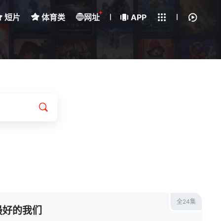
+
短片
体育类
网址
下载客户端
APP
我的观影记录
全24集
最好的我们