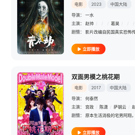
电影
2023
中国大陆
导演：
一水
主演：
赵帅
/
/
/
葛昊
/
/
/
剧情：
立即播放
双面男模之桃花期
电影
2017
中国大陆
导演：
何泰然
主演：
宫政
/
陈潇
/
萨钢云
/
剧情：
立即播放