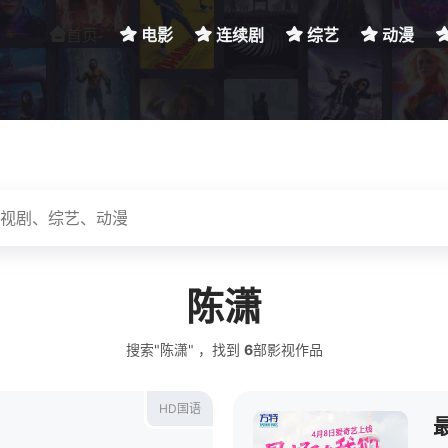
首页
电影
连续剧
综艺
动漫
陈潇
搜索"陈潇" ，找到
6
部影视作品
HD国语