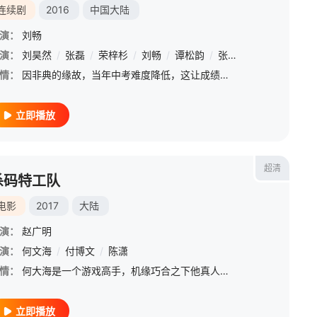
连续剧
2016
中国大陆
演：
刘畅
演：
/
陈明
刘昊然
/
张磊
/
荣梓杉
/
刘畅
/
谭松韵
/
张文婷
/
李砚
/
陈梦
情：
因非典的缘故，当年中考难度降低，这让成绩并不突出的女孩耿耿（谭松韵 饰）尝到了甜头，从而意外考入了重点学校振华高中。肩负着父母的期望，她昂首阔步走入高中。但是这里毕竟是一个凭实力说话的名牌学府，四周围
立即播放
超清
杀码特工队
电影
2017
大陆
演：
赵广明
演：
何文海
/
付博文
/
陈潇
情：
何大海是一个游戏高手，机缘巧合之下他真人穿越进了电脑游戏和动漫世界。为了给生病的父亲筹钱，他开始在人气高的角色扮演游戏世界里面偷取装备卖钱，在这个过程中结识了生死好友并展开了令人啼笑皆非的冒险旅程，同时发现了在网络世界里面的惊天大阴谋。为了保护网络世界，大海解救了自己心目中最爱的卡通形象，破解了坏人的骗局。而他也终于得到了成长，找到了属于自己的人生方向。
立即播放