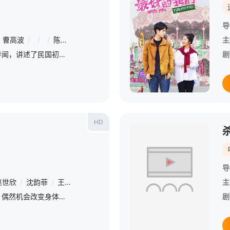
导
曹高波
/
/
/
陈潇
/
/
/
尹传勇
/
/
/
陶子
/
/
/
张振才
/
主
/
影片改编自民国真实恐怖传闻，讲述了民国初年富甲一方的淮镇盐商康氏惨遭灭门，家中幼女亲眼目睹全家被杀后竟离奇失踪。几十年间，废弃康宅鬼泣哀怨，整个青木巷充斥着灵异惊悚的气息，军官宋绍堂（葛浩饰）、教师紫
剧
HD
导
赵世欣
/
沈韵菲
/
王晶熙
/
彭必瑶
/
彭奇
主
原本生活消极的宅男阿翔，偶然机会改变身体成了顶级男模鬼叔，迎来了势不可挡的桃花期，在遇到四位美丽姑娘后，事业、爱情霎那间达到巅峰，却又在一夜间打回原形，失去所有的离奇、搞笑、浪漫、励志故事。
剧