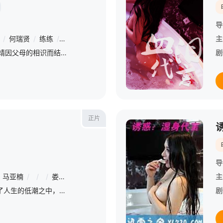
导
/
何瑞贤
/
练练
/
何明翰
/
周铁
/
赵龙豪
/
田征
/
苗若芃
/
杨雪儿
主
20世纪90年代，陈异和苗靖因父母的相识而结缘。起初陈异对苗靖充满敌意，直到一次受伤后，苗靖的善良让两人关系开始转变。然而好景不长，陈父去世、苗母消失，两家大人并未走到一起，两个孩子却不得不相依为命。
剧
正片
导
马亚楠
/
/
/
娄佳悦
/
/
/
陈子萱
主
胡一建（王一 饰）陷入了人生的低潮之中，不仅情场失意，在职场上也输得一败涂地。郁闷之中，他灵光一现和好友庞光（张政 饰）联起手来建立了“私人订做”公司，为客户提供全方位的私人定制服务以满足客户各种各
剧