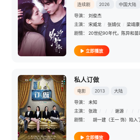
连续剧
2026
中国大陆
导演：
刘俊杰
主演：
宋威龙
/
张婧仪
/
梁靖康
剧情：
立即播放
私人订做
电影
2013
大陆
导演：
未知
主演：
张政
/
/
/
谢源
/
/
/
剧情：
立即播放