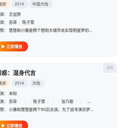
电影
2014
中国大陆
演：
王加贺
演：
/
严智超
苏菲
/
/
曲靖
陈子萱
/
孙亦鸿
/
汤加文
/
吴其江
/
吴弘
/
凌美仕
/
惠园
情：
慧慧和小雅是两个想到大城市去实现明星梦的两个好姐妹，她们一同到了北京，租下了便宜的房子，希望可以在这里找到属于自己的天地。小雅在无意中遇到到了林阳，两个人也慢慢产生了感情，而慧慧为了实现自己的明星梦，
立即播放
正片
诱惑：湿身代言
电影
2014
大陆
演：
未知
演：
苏菲
/
/
/
陈子萱
/
/
/
张乃歌
/
/
/
张敬幸
情：
小雅和慧慧是两个90后女孩，为了追寻演员梦俩人来到北京。在北京他们遇到了各种各样的诱惑，每个看似不真实的故事都发生在他们身上。生活所迫，慧慧逐渐堕落，却落得一场空，最后委身嫁给一新加坡老头却遭遇老婆原
立即播放