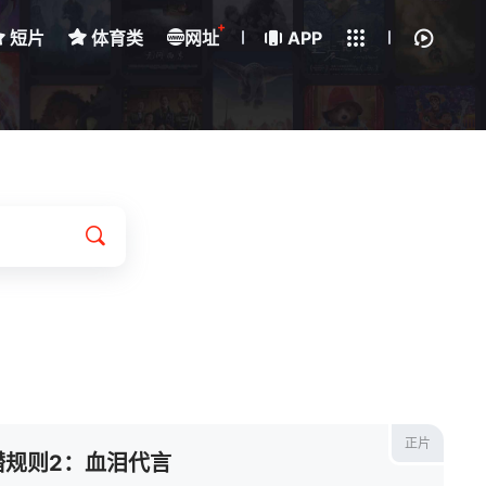
+
短片
体育类
网址
下载客户端
APP
我的观影记录
正片
潜规则2：血泪代言