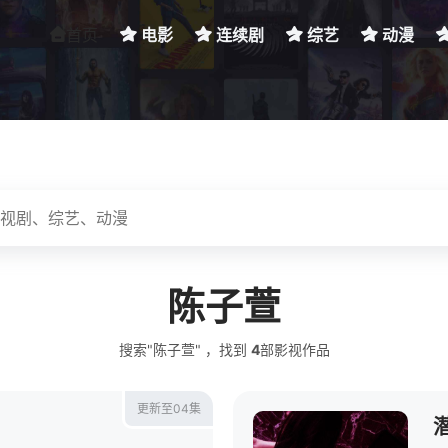
首页
电影
连续剧
综艺
动漫
陈子萱
搜索"陈子萱" ，找到
4
部影视作品
更新至04集