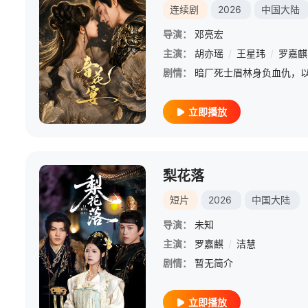
连续剧
2026
中国大陆
导演：
邓亮宏
主演：
胡亦瑶
/
王星玮
/
罗嘉麒
剧情：
立即播放
梨花落
短片
2026
中国大陆
导演：
未知
主演：
罗嘉麒
/
洁慧
剧情：
暂无简介
立即播放