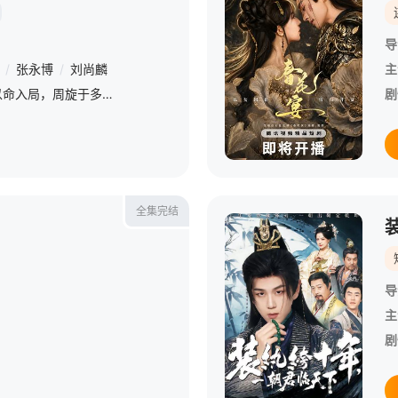
导
/
张永博
/
刘尚麟
主
暗厂死士眉林身负血仇，以命入局，周旋于多位男子之间：她是疯王慕容璟和最锋利的杀人利刃，也是阴狠大皇子眼中的旧梦替身，还是赵国质子越秦偏执守护的人。一场关于利用与深情的修罗场，在皇权博弈中凄美上演。
剧
全集完结
导
主
剧