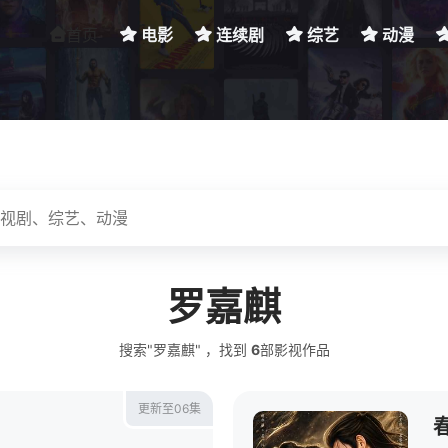
首页
电影
连续剧
综艺
动漫
罗嘉麒
搜索"罗嘉麒" ，找到
6
部影视作品
更新至06集