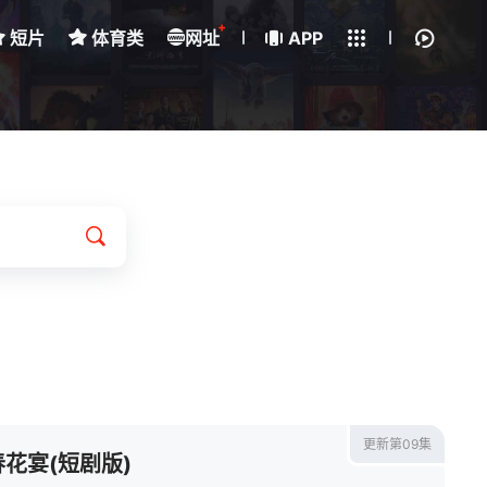
+
短片
体育类
网址
下载客户端
APP
我的观影记录
更新第09集
春花宴(短剧版)