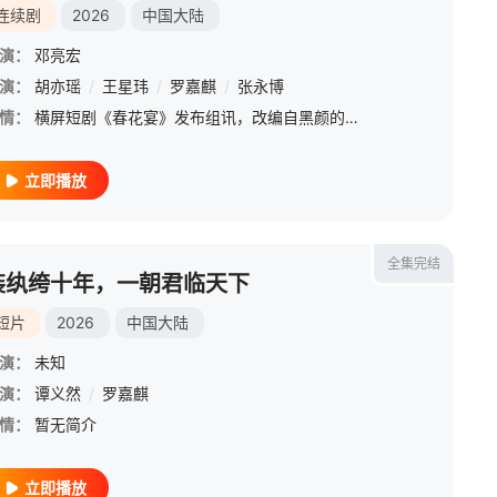
连续剧
2026
中国大陆
演：
邓亮宏
演：
胡亦瑶
/
王星玮
/
罗嘉麒
/
张永博
情：
横屏短剧《春花宴》发布组讯，改编自黑颜的女频小说《春花厌》，预计4月下旬开机。
立即播放
全集完结
装纨绔十年，一朝君临天下
短片
2026
中国大陆
演：
未知
演：
谭义然
/
罗嘉麒
情：
暂无简介
立即播放