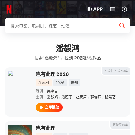
我的观影记录
下载客户端
APP
潘毅鸿
搜索"潘毅鸿" ，找到
20
部影视作品
连载中 连载到8集
岂有此理 2026
连续剧
2026
未知
导演：
吴承哲
主演：
潘毅鸿
/
潘麓宇
/
赵安第
/
郭馨钰
/
杨紫艺
立即播放
更新至16集
岂有此理