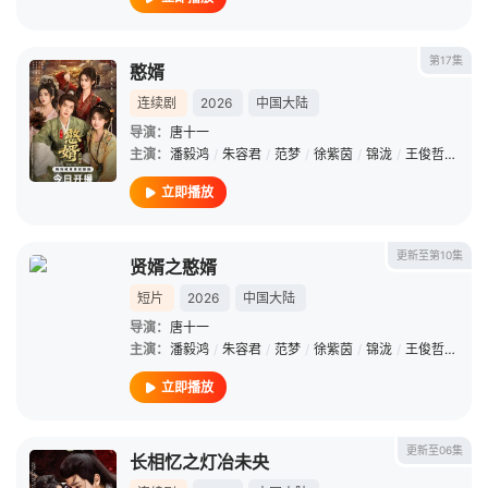
第17集
憨婿
连续剧
2026
中国大陆
导演：
唐十一
主演：
潘毅鸿
/
朱容君
/
范梦
/
徐紫茵
/
锦泷
/
王俊哲
/
赵科
立即播放
更新至第10集
贤婿之憨婿
短片
2026
中国大陆
导演：
唐十一
主演：
潘毅鸿
/
朱容君
/
范梦
/
徐紫茵
/
锦泷
/
王俊哲
/
赵科
立即播放
更新至06集
长相忆之灯冶未央