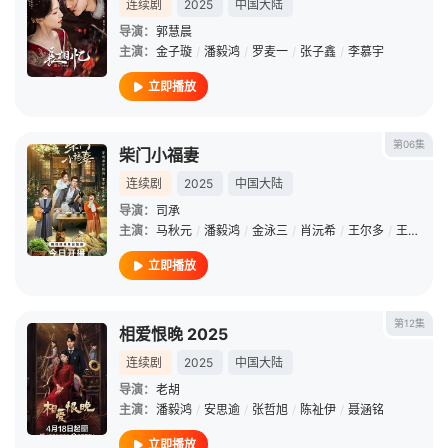
连续剧
2025
中国大陆
导演：
郭慧晨
主演：
金子璇
/
潘毅鸿
/
罗麦一
/
张子鑫
/
李慕宇
立即播放
第06集
柴门小福妻
连续剧
2025
中国大陆
导演：
司承
主演：
马秋元
/
潘毅鸿
/
金泳三
/
肖沅希
/
王尔多
/
王雅清
/
立即播放
第12集
相爱恨晚 2025
连续剧
2025
中国大陆
导演：
老胡
主演：
潘毅鸿
/
安思逾
/
张哲旭
/
陈祉伊
/
聂涵铭
立即播放