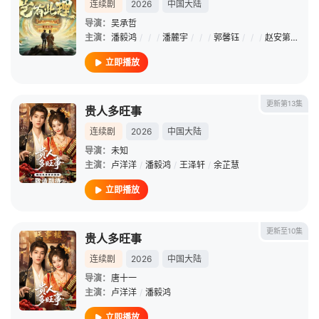
连续剧
2026
中国大陆
导演：
吴承哲
主演：
潘毅鸿
/
/
/
潘麓宇
/
/
/
郭馨钰
/
/
/
赵安第
/
/
/
立即播放
更新第13集
贵人多旺事
连续剧
2026
中国大陆
导演：
未知
主演：
卢洋洋
/
潘毅鸿
/
王泽轩
/
余芷慧
立即播放
更新至10集
贵人多旺事
连续剧
2026
中国大陆
导演：
唐十一
主演：
卢洋洋
/
潘毅鸿
立即播放