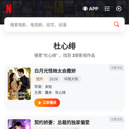
我的观影记录
下载客户端
APP
杜心绯
搜索"杜心绯" ，找到
2
部影视作品
全集完结
白月光怪她太会撒娇
短片
2026
中国大陆
导演：
未知
主演：
馨余
/
杜心绯
立即播放
全集完结
契约娇妻：总裁的独家偏爱