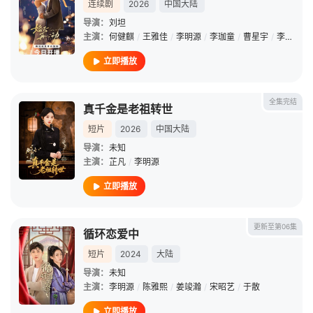
连续剧
2026
中国大陆
导演：
刘坦
主演：
何健麒
/
王雅佳
/
李明源
/
李珈童
/
曹星宇
/
李湘仪
/
立即播放
全集完结
真千金是老祖转世
短片
2026
中国大陆
导演：
未知
主演：
芷凡
/
李明源
立即播放
更新至第06集
循环恋爱中
短片
2024
大陆
导演：
未知
主演：
李明源
/
陈雅熙
/
姜竣瀚
/
宋昭艺
/
于散
立即播放