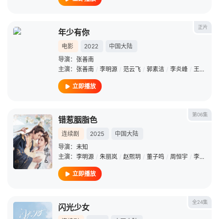
正片
年少有你
电影
2022
中国大陆
导演：
张善南
主演：
张善南
/
李明源
/
范云飞
/
郭素洁
/
李炎峰
/
王天宇
/
立即播放
第06集
错惹胭脂色
连续剧
2025
中国大陆
导演：
未知
主演：
李明源
/
朱丽岚
/
赵熙玥
/
董子鸣
/
周恒宇
/
李征
/
王
立即播放
全24集
闪光少女