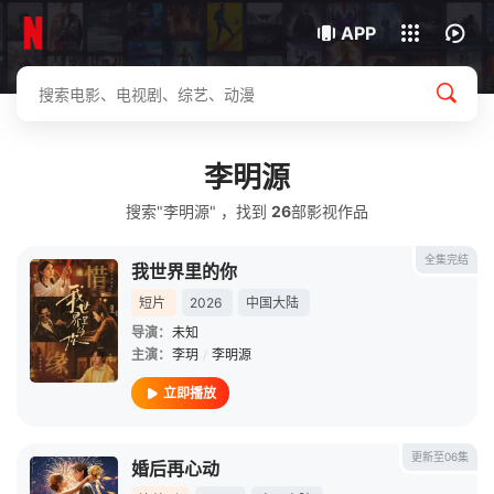
我的观影记录
下载客户端
APP
李明源
搜索"李明源" ，找到
26
部影视作品
全集完结
我世界里的你
短片
2026
中国大陆
导演：
未知
主演：
李玥
/
李明源
立即播放
更新至06集
婚后再心动