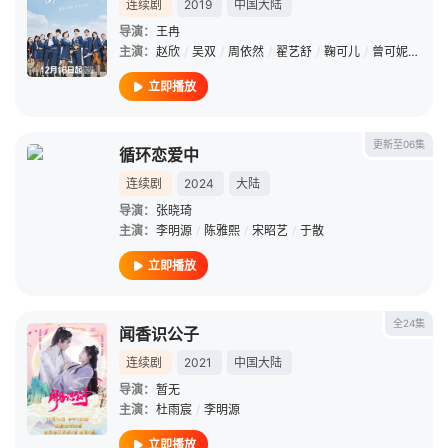
连续剧
2019
中国大陆
导演：
王冉
主演：
赵欣
/
吴双
/
周依然
/
翟艺舒
/
鞠可儿
/
曾可妮
/
孙天
立即播放
更新至06集
循环恋爱中
连续剧
2024
大陆
导演：
张晓琦
主演：
李明源
/
陈雅熙
/
宋昭艺
/
于散
立即播放
全24集
闻香识公子
连续剧
2021
中国大陆
导演：
暂无
主演：
杜雨宸
/
李明源
立即播放