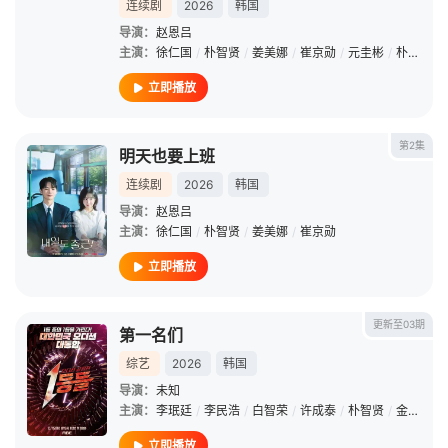
连续剧
2026
韩国
导演：
赵恩吕
主演：
徐仁国
/
朴智贤
/
姜美娜
/
崔京勋
/
元圭彬
/
朴艺荣
/
立即播放
第2集
明天也要上班
连续剧
2026
韩国
导演：
赵恩吕
主演：
徐仁国
/
朴智贤
/
姜美娜
/
崔京勋
立即播放
更新至03期
第一名们
综艺
2026
韩国
导演：
未知
主演：
李珉廷
/
李民浩
/
白智荣
/
许成泰
/
朴智贤
/
金采源
立即播放