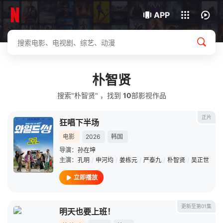
我的观影记录
下载客户端
APP
朴智贤
搜索"朴智贤" ，找到
10
部影视作品
正片
狂唱下半场
电影
2026
韩国
导演：
孙在坤
主演：
孔明
/
申河均
/
姜栋元
/
严泰九
/
朴智贤
/
吴正世
立即播放
更新至第01集
明天也要上班！