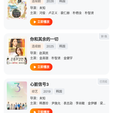
连续剧
2026
韩国
导演：
未知
主演：
河俊
/
卢正义
/
裴仁赫
/
朴栖含
/
朴智贤
立即播放
第1集
你和其余的一切
连续剧
2025
韩国
导演：
赵英民
主演：
金高银
/
朴智贤
/
金健宇
立即播放
已完结
心脏信号3
综艺
2019
韩国
导演：
未知
主演：
韩惠珍
/
尹施允
/
表志勋
/
李尚敏
/
金伊娜
/
梁宰雄
/
立即播放