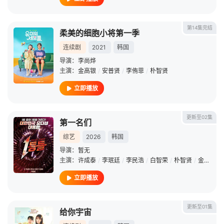
第14集完结
柔美的细胞小将第一季
连续剧
2021
韩国
导演：
李尚烨
主演：
金高银
/
安普贤
/
李侑菲
/
朴智贤
立即播放
更新至02集
第一名们
综艺
2026
韩国
导演：
暂无
主演：
许成泰
/
李珉廷
/
李民浩
/
白智荣
/
朴智贤
/
金采源
立即播放
更新至01集
给你宇宙