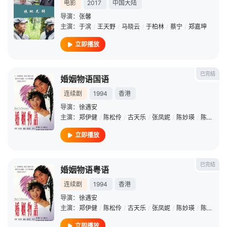
电影
2017
中国大陆
导演：
张馨
主演：
于滨
/
王天野
/
马晓云
/
于柏林
/
蔡宁
/
郑嘉坤
立即播放
已完结
婚姻物语国语
连续剧
1994
香港
导演：
徐遇安
主演：
郑伊健
/
陈松伶
/
古天乐
/
张凤妮
/
陈妙瑛
/
陈捷文
/
立即播放
已完结
婚姻物语粤语
连续剧
1994
香港
导演：
徐遇安
主演：
郑伊健
/
陈松伶
/
古天乐
/
张凤妮
/
陈妙瑛
/
陈捷文
/
立即播放