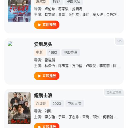
连续剧
1997
中国大陆
导演：
卢伦常
/
蒋家骏
/
姜明海
主演：
赵文瑄
/
黄磊
/
关礼杰
/
潘虹
/
吴大维
/
金巧巧
/
郑佩
立即播放
HD
爱到尽头
电影
1993
中国香港
导演：
雷瑞麟
主演：
林保怡
/
陈玉莲
/
方中信
/
卢敏仪
/
李丽丽
/
陈狄克
/
立即播放
更新至26集
鲲鹏击浪
连续剧
2023
中国大陆
导演：
刘飚
主演：
李东翰
/
于洋
/
丁志勇
/
宋禹
/
邵汶
/
何明翰
/
董勇
/
立即播放