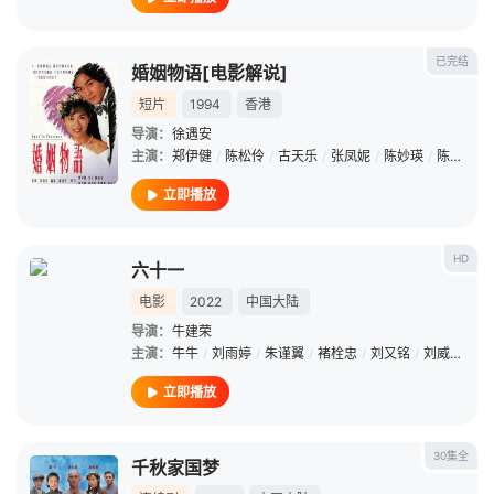
已完结
婚姻物语[电影解说]
短片
1994
香港
导演：
徐遇安
主演：
郑伊健
/
陈松伶
/
古天乐
/
张凤妮
/
陈妙瑛
/
陈捷文
/
立即播放
HD
六十一
电影
2022
中国大陆
导演：
牛建荣
主演：
牛牛
/
刘雨婷
/
朱谨翼
/
褚栓忠
/
刘又铭
/
刘威
/
赵小
立即播放
30集全
千秋家国梦