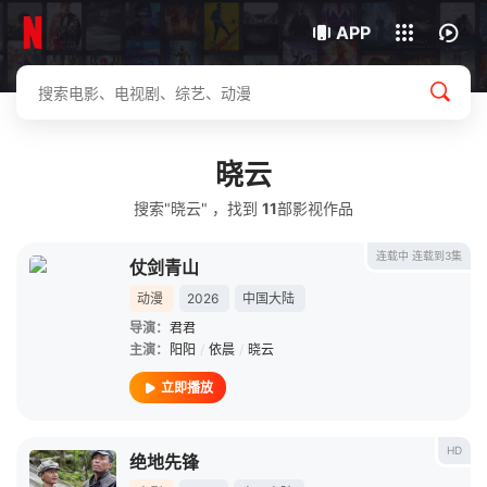
我的观影记录
下载客户端
APP
晓云
搜索"晓云" ，找到
11
部影视作品
连载中 连载到3集
仗剑青山
动漫
2026
中国大陆
导演：
君君
主演：
阳阳
/
依晨
/
晓云
立即播放
HD
绝地先锋