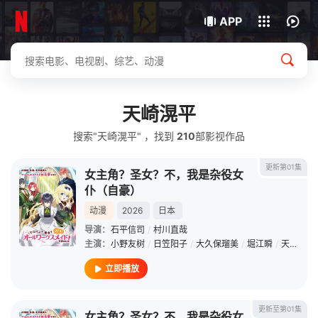
我的观影记录
下载客户端
APP
天崎滉平
搜索"天崎滉平" ，找到
210
部影视作品
更新第01集
女主角？圣女？不，我是杂役女
仆（自豪）
动漫
2026
日本
导演：
石平信司
/
村川直哉
主演：
小野友树
/
日笠阳子
/
大久保瑠美
/
堀江瞬
/
天崎滉平
立即播放
更新至第01集
女主角？圣女？不，我是杂役女