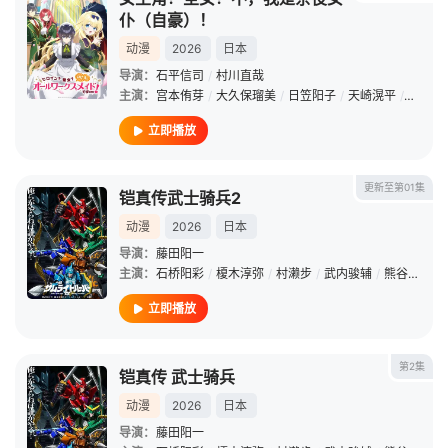
仆（自豪）！
动漫
2026
日本
导演：
石平信司
/
村川直哉
主演：
宫本侑芽
/
大久保瑠美
/
日笠阳子
/
天崎滉平
/
小野友
立即播放
更新至第01集
铠真传武士骑兵2
动漫
2026
日本
导演：
藤田阳一
主演：
石桥阳彩
/
榎木淳弥
/
村濑步
/
武内骏辅
/
熊谷健太郎
立即播放
第2集
铠真传 武士骑兵
动漫
2026
日本
导演：
藤田阳一