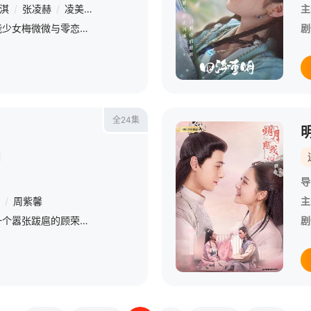
淇
/
张凌赫
/
凌美仕
/
季美含
/
范津玮
/
代云帆
/
李昕哲
主
该剧讲述了天生怪力的异能少女梅微微与零恋爱经验的游泳男神麦司冲“一电钟情”后，各自克服恋爱恐惧奔向两情相悦并勇敢追梦的励志故事。
剧
全24集
导
/
周紫馨
主
那小子不可爱讲述的是有一个嚣张跋扈的顾荣俨然是一个混世小魔王富二代，然而看似软萌的女孩苏静静其实战力惊人，一场意外让毫无交集的两个人产生了纠缠，还成为他的贴身保镖，浪漫的爱情，一触即发。
剧