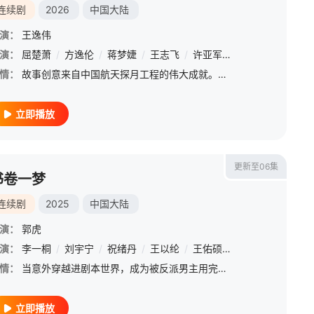
连续剧
2026
中国大陆
演：
王逸伟
演：
/
严智超
屈楚萧
/
曲靖
/
方逸伦
/
孙亦鸿
/
蒋梦婕
/
汤加文
/
王志飞
/
吴其江
/
许亚军
/
吴弘
/
凌美仕
/
凌美仕
/
惠园
情：
故事创意来自中国航天探月工程的伟大成就。讲述了从小拥有航天梦的吴畏一心想进入飞控中心，却面试失败进入档案馆工作。而曾与他“结下梁子”的冷面学霸应子期，则顺利进入飞控中心。吴畏在档案馆积累了诸多经验而变
立即播放
更新至06集
书卷一梦
连续剧
2025
中国大陆
演：
郭虎
演：
李一桐
/
刘宇宁
/
祝绪丹
/
王以纶
/
王佑硕
/
昌隆
/
吕行
/
张
情：
当意外穿越进剧本世界，成为被反派男主用完即弃、凌虐致死的女主角应该怎么办？宋小鱼想都不用想，当然是能跑多远跑多远啊。计划如此丰满，现实却无比骨感，一旦她试图改变剧情和男配成婚，就会自动跌入无限流循环卡
立即播放