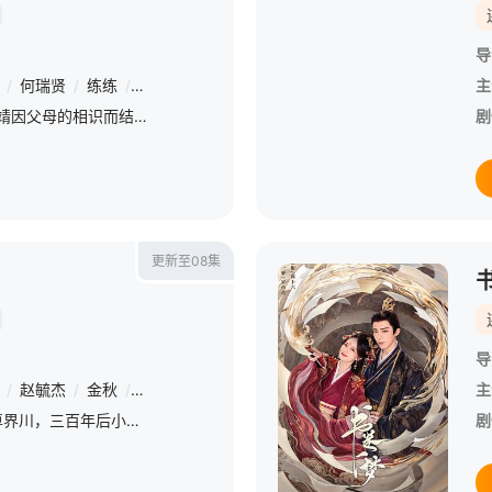
导
/
何瑞贤
/
练练
/
何明翰
/
周铁
/
赵龙豪
/
田征
/
苗若芃
/
杨雪儿
主
20世纪90年代，陈异和苗靖因父母的相识而结缘。起初陈异对苗靖充满敌意，直到一次受伤后，苗靖的善良让两人关系开始转变。然而好景不长，陈父去世、苗母消失，两家大人并未走到一起，两个孩子却不得不相依为命。
剧
更新至08集
导
/
赵毓杰
/
金秋
/
杨帆
/
张子俊
/
康甜
/
刘家铭
/
张佳磊
主
三百年前仙姬锦礼冰封魔尊界川，三百年后小仙兽金里意外解除封印，因能吸界川魔力被掳回魔界。二人相爱相杀渐生情愫，却因金里是锦礼魂魄所化的真相生隙，展开爱恨纠葛。
剧