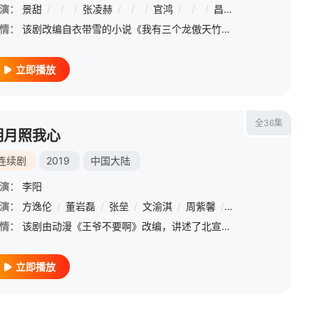
演：
景甜
/
/
/
张凌赫
/
/
/
官鸿
/
/
/
昌隆
/
/
/
乔振宇
/
情：
该剧改编自衣带雪的小说《我有三个龙傲天竹马》。怪医南颜（景甜饰）为了救自己的母亲，逼不得踏入了仙途，而阴差阳错之下，她与隐瞒身份的帝君嵇炀（张凌赫饰）种下了缔结姻缘的“灵犀印”。这两个人，一个孤傲冷峻
立即播放
全36集
明月照我心
连续剧
2019
中国大陆
演：
李阳
演：
方逸伦
/
董岩磊
/
张垒
/
文渝淇
/
周紫馨
/
陶珞依
/
关畅
/
张
情：
该剧由动漫《王爷不要啊》改编，讲述了北宣资王李谦（方逸伦 饰）和汐月公主李明月（凌美仕 饰）被迫和亲，互看不顺眼的两人在一起经历各种磨难后打开了自己的心防，最终修成正果携手一生。
立即播放