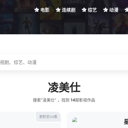
首页
电影
连续剧
综艺
动漫
凌美仕
搜索"凌美仕" ，找到
14
部影视作品
更新至04集