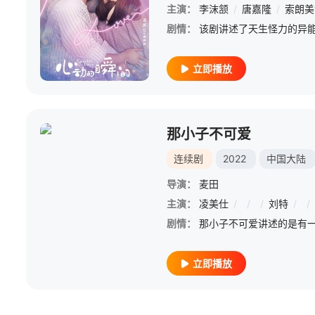
主演：
李沫颔
/
唐嘉隆
/
索朗美
剧情：
立即播放
那小子不可爱
连续剧
2022
中国大陆
导演：
麦田
主演：
凌美仕
/
/
/
刘特
/
/
剧情：
立即播放