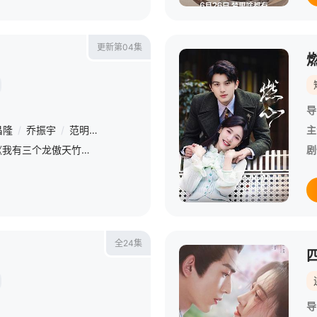
更新第04集
导
昌隆
/
乔振宇
/
范明
/
高露
/
黄海冰
/
凌美仕
/
段钰
/
景研竣
/
刘
主
该剧改编自衣带雪的小说《我有三个龙傲天竹马》。怪医南颜（景甜饰）为了救自己的母亲，逼不得踏入了仙途，而阴差阳错之下，她与隐瞒身份的帝君嵇炀（张凌赫饰）种下了缔结姻缘的“灵犀印”。这两个人，一个孤傲冷峻
剧
全24集
导