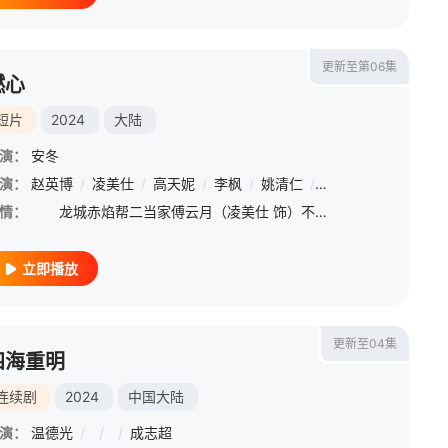
更新至第06集
燃心
短片
2024
大陆
演：
安冬
书源
演：
/
赵英博
王名扬
/
/
凌美仕
姜震昊
/
/
高天妮
何泽远
/
/
李枫
金俊秀
/
姚清仁
/
褚翰
/
/
廖兆钧
韩帅
/
王泽宗
/
王
情：
龙城赤焰帮二当家傅云月（凌美仕 饰）不顾哥哥傅云峥（赵英博 饰）的阻拦，伪装身份接近沈家少爷沈西泽（李枫 饰），为母报仇刺杀沈家老爷沈文德（姚清仁 饰）时，竟发现其中隐藏着更深的秘密。
立即播放
更新至04集
四海重明
连续剧
2024
中国大陆
演：
温德光
/
/
/
成志超