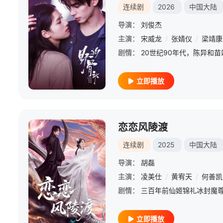
连续剧
2026
中国大陆
导演：
刘俊杰
主演：
宋威龙
/
张婧仪
/
梁靖康
剧情：
立即播放
恋恋风陵渡
连续剧
2025
中国大陆
导演：
胡磊
主演：
凌美仕
/
黄宥天
/
何善凯
剧情：
立即播放