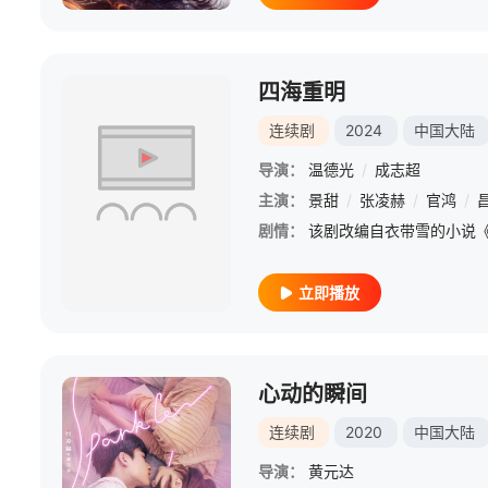
四海重明
连续剧
2024
中国大陆
导演：
温德光
/
成志超
主演：
景甜
/
张凌赫
/
官鸿
/
剧情：
立即播放
心动的瞬间
连续剧
2020
中国大陆
导演：
黄元达