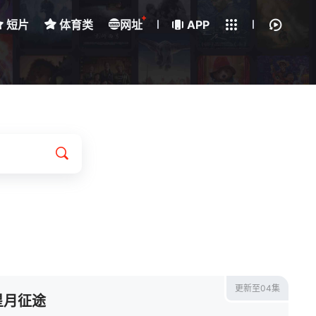
+
短片
体育类
网址
下载客户端
APP
我的观影记录
更新至04集
星月征途