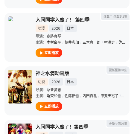
连载中 连载到2集
入间同学入魔了！ 第四季
动漫
2026
日本
导演：
森胁真琴
主演：
木村良平
/
朝井彩加
/
三木真一郎
/
村濑步
/
佐藤拓也
立即播放
更新至第01集
神之水滴动画版
动漫
2026
日本
导演：
糸曾贤志
主演：
龟梨和也
/
佐藤拓也
/
内田真礼
/
甲斐田裕子
/
藤真秀
立即播放
更新至第01集
入间同学入魔了！第四季