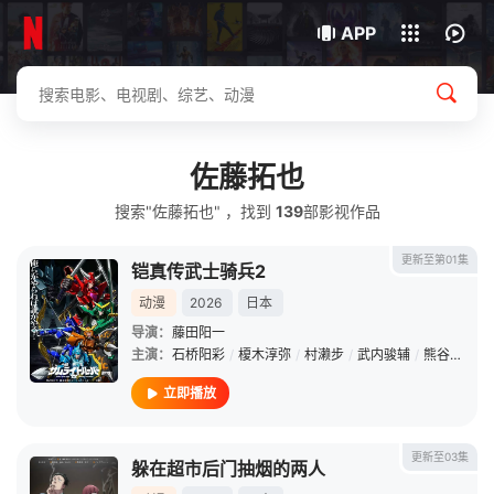
我的观影记录
下载客户端
APP
佐藤拓也
搜索"佐藤拓也" ，找到
139
部影视作品
更新至第01集
铠真传武士骑兵2
动漫
2026
日本
导演：
藤田阳一
主演：
石桥阳彩
/
榎木淳弥
/
村濑步
/
武内骏辅
/
熊谷健太郎
立即播放
更新至03集
躲在超市后门抽烟的两人