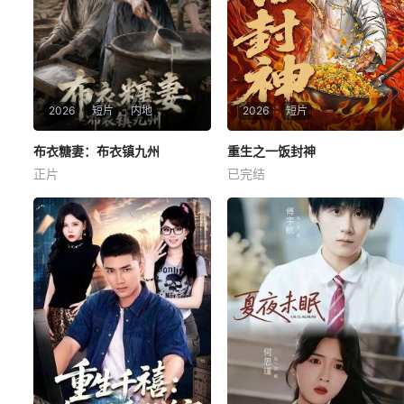
2026
短片
内地
2026
短片
布衣糖妻：布衣镇九州
布衣糖妻：布衣镇九州
重生之一饭封神
重生之一饭封神
正片
已完结
未知
未知