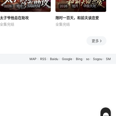
2026
短片
中国大陆
2026
短片
中国大陆
太子爷他总在助攻
太子爷他总在助攻
限时一百天，和前夫谈恋爱
限时一百天，和前夫谈恋爱
全集完结
全集完结
程妤
舒金铸
黄雅雯
谢承泽
暂无简介
暂无简介
更多
MAP
RSS
Baidu
Google
Bing
so
Sogou
SM