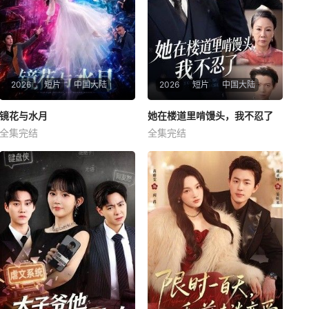
2026
短片
中国大陆
2026
短片
中国大陆
镜花与水月
镜花与水月
她在楼道里啃馒头，我不忍了
她在楼道里啃馒头，我不忍了
全集完结
全集完结
蒙恩
胡家荣
钟正
姚睿
李子锋
暂无简介
暂无简介