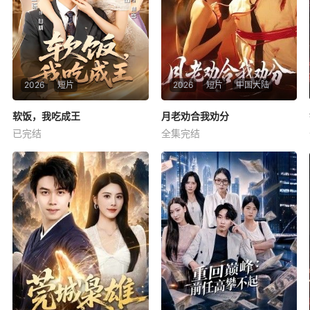
2026
短片
2026
短片
中国大陆
软饭，我吃成王
软饭，我吃成王
月老劝合我劝分
月老劝合我劝分
已完结
全集完结
未知
杨泽
崔一梁
暂无简介