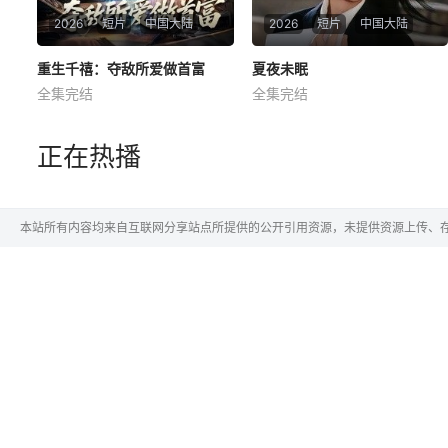
2026
短片
中国大陆
2026
短片
中国大陆
重生千禧：夺敌所爱做首富
重生千禧：夺敌所爱做首富
夏夜未眠
夏夜未眠
全集完结
全集完结
王子行
舒慧
杨婧禾
何思瑾
傅宇航
暂无简介
暂无简介
正在热播
本站所有内容均来自互联网分享站点所提供的公开引用资源，未提供资源上传、