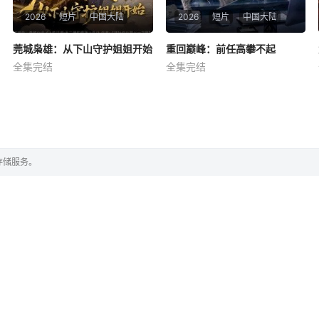
2026
短片
中国大陆
2026
短片
中国大陆
莞城枭雄：从下山守护姐姐开始
莞城枭雄：从下山守护姐姐开始
重回巅峰：前任高攀不起
重回巅峰：前任高攀不起
全集完结
全集完结
胡文飞
朱梦茹
卢晟
王金泽
王蓉蓉
暂无简介
暂无简介
存储服务。