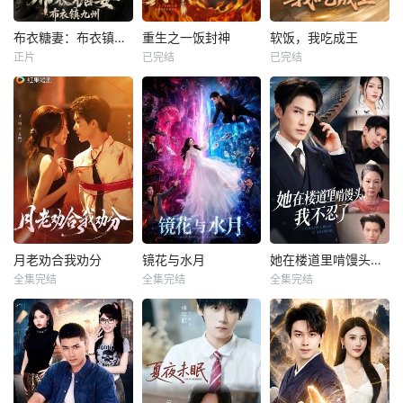
布衣糖妻：布衣镇九州
重生之一饭封神
软饭，我吃成王
布衣糖妻：布衣镇九州
重生之一饭封神
软饭，我吃成王
正片
已完结
已完结
未知
未知
未知
月老劝合我劝分
镜花与水月
她在楼道里啃馒头，我不忍了
月老劝合我劝分
镜花与水月
她在楼道里啃馒头，我不忍了
全集完结
全集完结
全集完结
杨泽
崔一梁
蒙恩
胡家荣
姚睿
李子锋
钟正
暂无简介
暂无简介
暂无简介