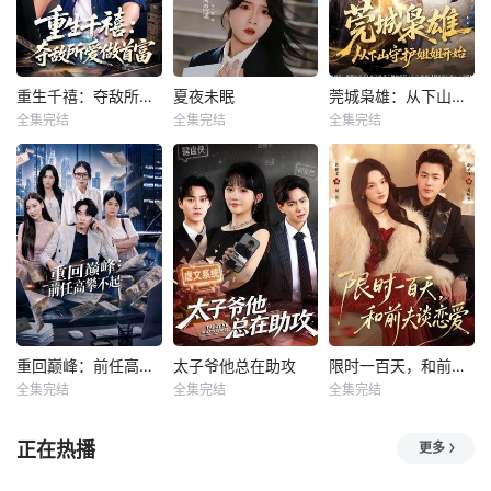
重生千禧：夺敌所爱做首富
夏夜未眠
莞城枭雄：从下山守护姐姐开始
重生千禧：夺敌所爱做首富
夏夜未眠
莞城枭雄：从下山守护姐姐开始
全集完结
全集完结
全集完结
王子行
舒慧
何思瑾
傅宇航
胡文飞
朱梦茹
杨婧禾
卢晟
暂无简介
暂无简介
暂无简介
重回巅峰：前任高攀不起
太子爷他总在助攻
限时一百天，和前夫谈恋爱
重回巅峰：前任高攀不起
太子爷他总在助攻
限时一百天，和前夫谈恋爱
全集完结
全集完结
全集完结
王金泽
王蓉蓉
程妤
舒金铸
黄雅雯
谢承泽
暂无简介
暂无简介
暂无简介
正在热播
更多