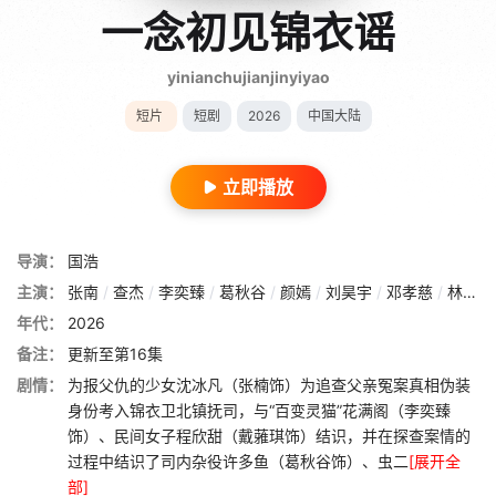
一念初见锦衣谣
yinianchujianjinyiyao
短片
短剧
2026
中国大陆
立即播放
导演：
国浩
主演：
张南
/
查杰
/
李奕臻
/
葛秋谷
/
颜嫣
/
刘昊宇
/
邓孝慈
/
林晓峰
年代：
2026
备注：
更新至第16集
剧情：
为报父仇的少女沈冰凡（张楠饰）为追查父亲冤案真相伪装
身份考入锦衣卫北镇抚司，与“百变灵猫”花满阁（李奕臻
饰）、民间女子程欣甜（戴蕥琪饰）结识，并在探查案情的
过程中结识了司内杂役许多鱼（葛秋谷饰）、虫二
[展开全
部]